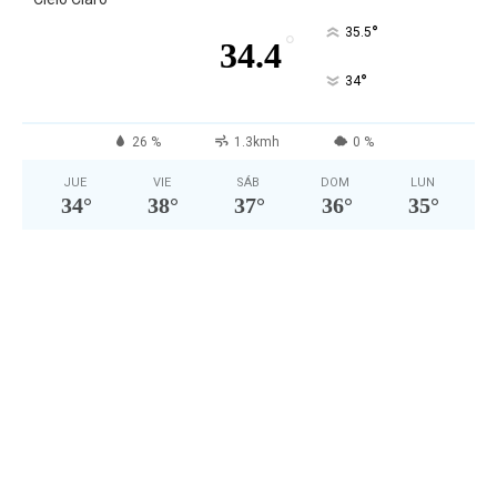
°
35.5
°
34.4
°
34
26 %
1.3kmh
0 %
JUE
VIE
SÁB
DOM
LUN
34
°
38
°
37
°
36
°
35
°