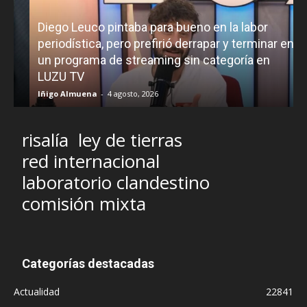
Diego Leuco pintaba para bueno en la labor
periodística, pero prefirió derrapar y terminar en
un programa de streaming sin categoría en
H
LUZU TV
l
Iñigo Almuena
-
4 agosto, 2026
R
risalía
ley de tierras
red internacional
laboratorio clandestino
comisión mixta
Categorías destacadas
Actualidad
22841