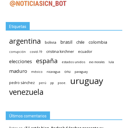
Etiquetas
argentina
brasil
chile
colombia
bolivia
cristina kirchner
ecuador
covid-19
corrupción
españa
elecciones
estados unidos
lula
evo morales
maduro
méxico
onu
nicaragua
paraguay
uruguay
pedro sánchez
psoe.
perú
pp
venezuela
Últimos comentarios