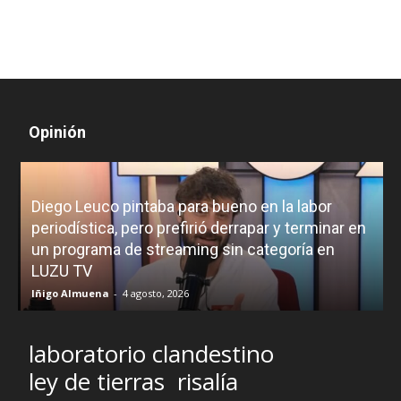
Opinión
Diego Leuco pintaba para bueno en la labor
periodística, pero prefirió derrapar y terminar en
un programa de streaming sin categoría en
H
LUZU TV
l
Iñigo Almuena
-
4 agosto, 2026
R
laboratorio clandestino
ley de tierras
risalía