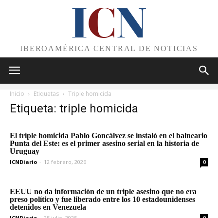
I
C
N
IBEROAMÉRICA CENTRAL DE NOTICIAS
Inicio
Etiquetas
Triple homicida
Etiqueta: triple homicida
El triple homicida Pablo Goncálvez se instaló en el balneario
Punta del Este: es el primer asesino serial en la historia de
Uruguay
ICNDiario
-
12 febrero, 2026
0
EEUU no da información de un triple asesino que no era
preso político y fue liberado entre los 10 estadounidenses
detenidos en Venezuela
ICNDiario
-
25 julio, 2025