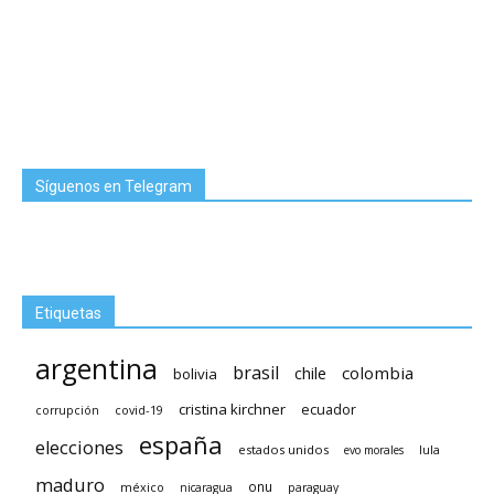
Síguenos en Telegram
Etiquetas
argentina
brasil
chile
colombia
bolivia
cristina kirchner
ecuador
covid-19
corrupción
españa
elecciones
estados unidos
lula
evo morales
maduro
méxico
onu
nicaragua
paraguay