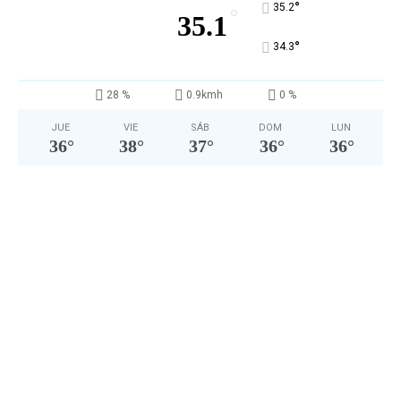
°
35.2
°
35.1
°
34.3
28 %
0.9kmh
0 %
JUE
VIE
SÁB
DOM
LUN
36
°
38
°
37
°
36
°
36
°