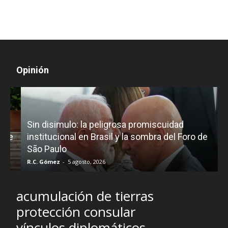
Opinión
D
Sin disimulo: la peligrosa promiscuidad
p
e
institucional en Brasil y la sombra del Foro de
São Paulo
R.C. Gómez
-
5 agosto, 2026
I
acumulación de tierras
protección consular
vínculos diplomáticos