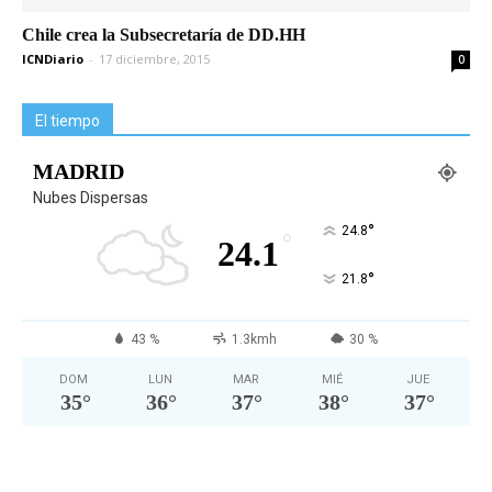
Chile crea la Subsecretaría de DD.HH
ICNDiario
-
17 diciembre, 2015
0
El tiempo
MADRID
Nubes Dispersas
°
24.8
°
24.1
°
21.8
43 %
1.3kmh
30 %
DOM
LUN
MAR
MIÉ
JUE
35
°
36
°
37
°
38
°
37
°