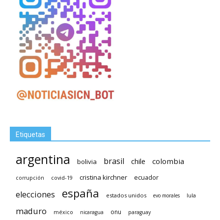
Etiquetas
argentina
brasil
chile
colombia
bolivia
cristina kirchner
ecuador
covid-19
corrupción
españa
elecciones
estados unidos
lula
evo morales
maduro
méxico
onu
nicaragua
paraguay