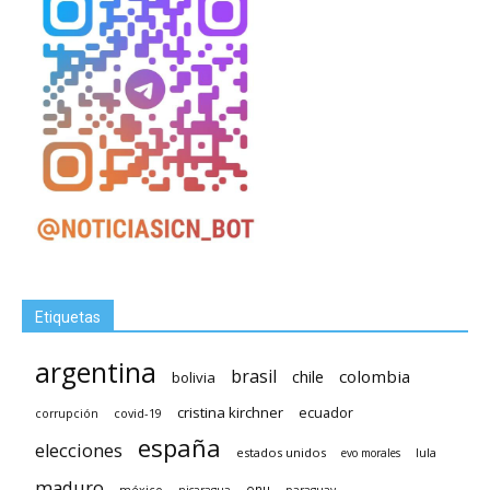
Etiquetas
argentina
brasil
chile
colombia
bolivia
cristina kirchner
ecuador
covid-19
corrupción
españa
elecciones
estados unidos
lula
evo morales
maduro
méxico
onu