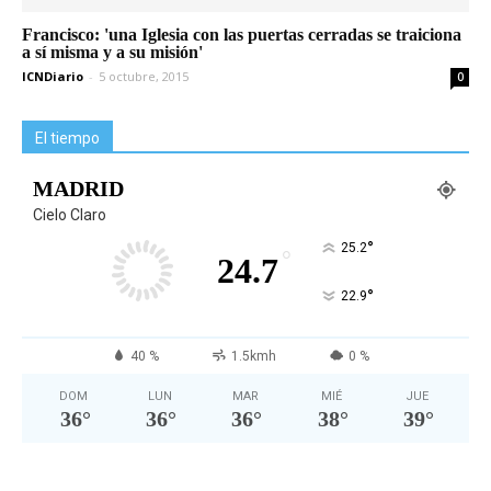
Francisco: 'una Iglesia con las puertas cerradas se traiciona
a sí misma y a su misión'
ICNDiario
-
5 octubre, 2015
0
El tiempo
MADRID
Cielo Claro
°
25.2
°
24.7
°
22.9
40 %
1.5kmh
0 %
DOM
LUN
MAR
MIÉ
JUE
36
°
36
°
36
°
38
°
39
°