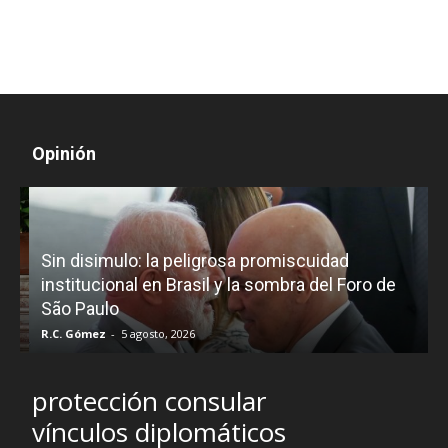
Opinión
D
Sin disimulo: la peligrosa promiscuidad
p
e
institucional en Brasil y la sombra del Foro de
São Paulo
R.C. Gómez
-
5 agosto, 2026
I
protección consular
vínculos diplomáticos