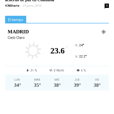
ICNDiario
-
25 junio, 2016
0
El tiempo
MADRID
Cielo Claro
°
24
°
23.6
°
22.2
31 %
0.9kmh
6 %
LUN
MAR
MIÉ
JUE
VIE
34
°
35
°
38
°
39
°
38
°