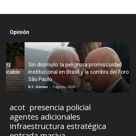
Opinión
D
Sin disimulo: la peligrosa promiscuidad
p
e
institucional en Brasil y la sombra del Foro de
São Paulo
R.C. Gómez
-
5 agosto, 2026
I
acot
presencia policial
agentes adicionales
infraestructura estratégica
entrada masiva