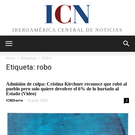
I
C
N
IBEROAMÉRICA CENTRAL DE NOTICIAS
Inicio
Etiquetas
Robo
Etiqueta: robo
Admisión de culpa: Cristina Kirchner reconoce que robó al
pueblo pero solo quiere devolver el 6% de lo hurtado al
Estado (Video)
ICNDiario
-
15 julio, 2025
2