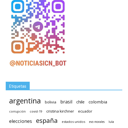
Etiquetas
argentina
brasil
chile
colombia
bolivia
cristina kirchner
ecuador
covid-19
corrupción
españa
elecciones
estados unidos
lula
evo morales