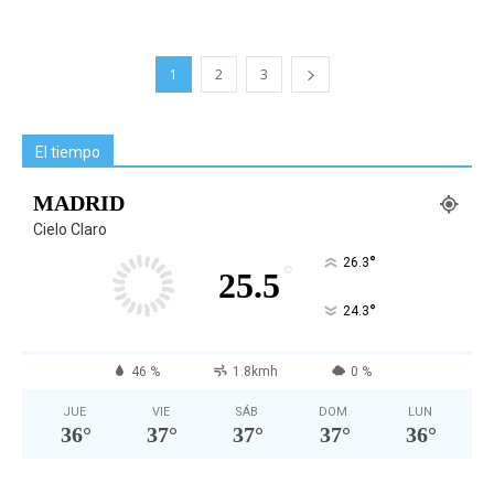
1
2
3
El tiempo
MADRID
Cielo Claro
°
26.3
°
25.5
°
24.3
46 %
1.8kmh
0 %
JUE
VIE
SÁB
DOM
LUN
36
°
37
°
37
°
37
°
36
°