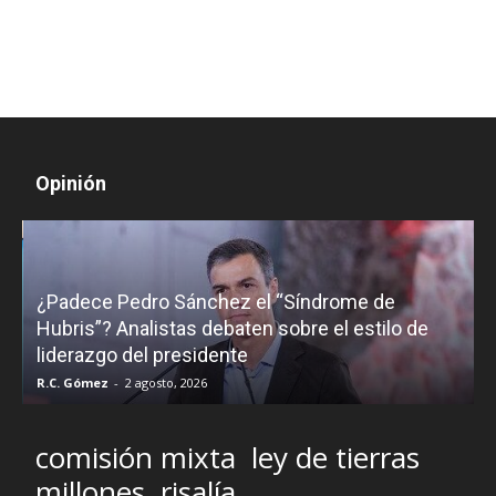
Opinión
¿Padece Pedro Sánchez el “Síndrome de
C
Hubris”? Analistas debaten sobre el estilo de
c
liderazgo del presidente
R.C. Gómez
-
2 agosto, 2026
M
comisión mixta
ley de tierras
millones
risalía