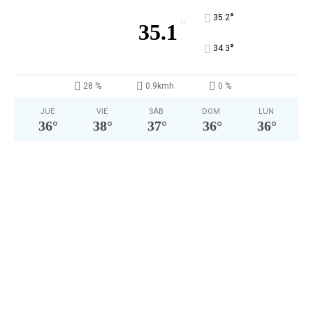
°
35.2
°
35.1
°
34.3
28 %
0.9kmh
0 %
JUE
VIE
SÁB
DOM
LUN
36
°
38
°
37
°
36
°
36
°