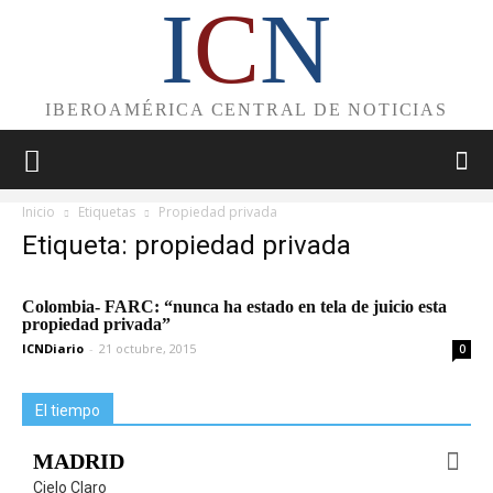
I
C
N
IBEROAMÉRICA CENTRAL DE NOTICIAS
Inicio
Etiquetas
Propiedad privada
Etiqueta: propiedad privada
Colombia- FARC: “nunca ha estado en tela de juicio esta
propiedad privada”
ICNDiario
-
21 octubre, 2015
0
El tiempo
MADRID
Cielo Claro