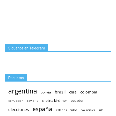
Síguenos en Telegram
Etiquetas
argentina
brasil
chile
colombia
bolivia
cristina kirchner
ecuador
covid-19
corrupción
españa
elecciones
estados unidos
lula
evo morales