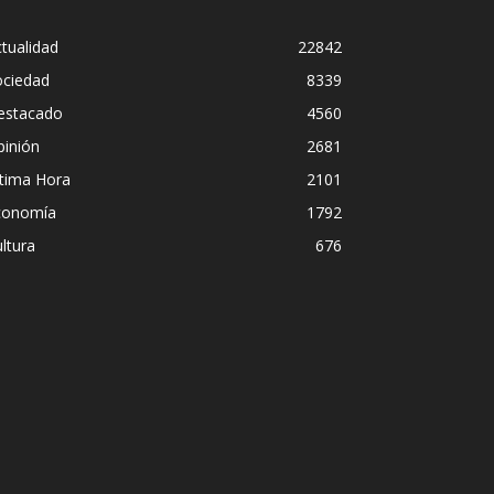
tualidad
22842
ociedad
8339
estacado
4560
pinión
2681
ltima Hora
2101
conomía
1792
ltura
676
la peligrosa promiscuidad institucional 
mbra del Foro de São Paulo