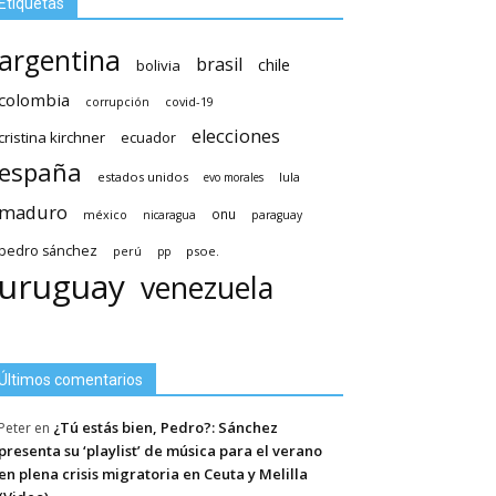
Etiquetas
argentina
brasil
chile
bolivia
colombia
covid-19
corrupción
elecciones
cristina kirchner
ecuador
españa
estados unidos
lula
evo morales
maduro
méxico
onu
nicaragua
paraguay
pedro sánchez
psoe.
perú
pp
uruguay
venezuela
Últimos comentarios
¿Tú estás bien, Pedro?: Sánchez
Peter
en
presenta su ‘playlist’ de música para el verano
en plena crisis migratoria en Ceuta y Melilla