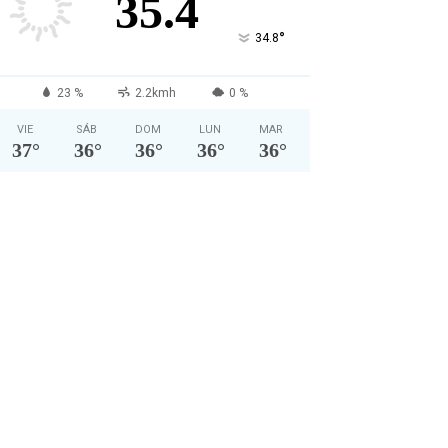
35.4
°
34.8
23 %
2.2kmh
0 %
VIE
SÁB
DOM
LUN
MAR
37
°
36
°
36
°
36
°
36
°