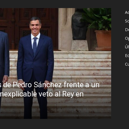
Ac
S
D
O
Ú
E
Cu
Sánchez frente a un
e veto al Rey en
Sin disimulo: 
Brasil y la so
R.C. Gómez
-
5 agosto, 2026