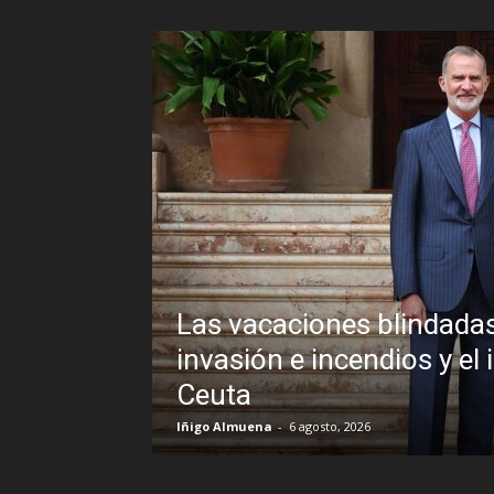
Las vacaciones blindadas de Pedro 
invasión e incendios y el inexplicabl
Ceuta
Iñigo Almuena
-
6 agosto, 2026