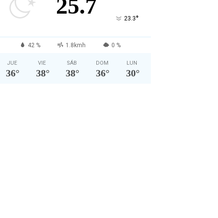
25.7
°
23.3
42 %
1.8kmh
0 %
JUE
VIE
SÁB
DOM
LUN
36
°
38
°
38
°
36
°
30
°