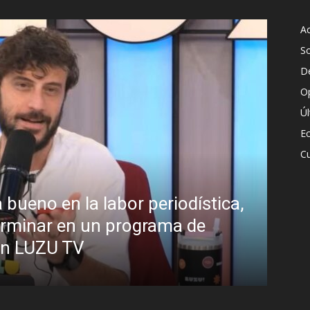
Ac
S
D
O
Ú
E
Cu
bueno en la labor periodística,
¿Pa
terminar en un programa de
Ana
 en LUZU TV
pre
R.C. G