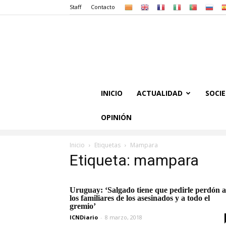
Staff
Contacto
INICIO
ACTUALIDAD
SOCI
OPINIÓN
Inicio
Etiquetas
Mampara
Etiqueta: mampara
Uruguay: ‘Salgado tiene que pedirle perdón a
los familiares de los asesinados y a todo el
gremio’
ICNDiario
-
8 marzo, 2018