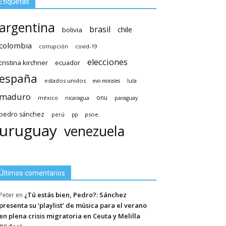
Etiquetas
argentina
brasil
chile
bolivia
colombia
covid-19
corrupción
elecciones
cristina kirchner
ecuador
españa
estados unidos
lula
evo morales
maduro
méxico
onu
nicaragua
paraguay
pedro sánchez
psoe.
perú
pp
uruguay
venezuela
Últimos comentarios
¿Tú estás bien, Pedro?: Sánchez
Peter
en
presenta su ‘playlist’ de música para el verano
en plena crisis migratoria en Ceuta y Melilla