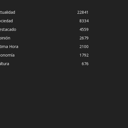
tualidad
22841
ociedad
8334
estacado
4559
pinión
2679
ltima Hora
2100
conomía
1792
ltura
676
dece Pedro Sánchez el “Síndrome de Hu
listas debaten sobre el estilo de lideraz
sidente
ómez
-
2 agosto, 2026