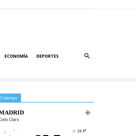
ECONOMÍA
DEPORTES
El tiempo
MADRID
Cielo Claro
°
26.9
°