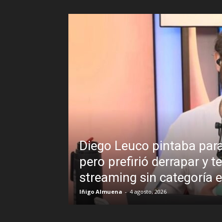
Diego Leuco pintaba para 
cional en
pero prefirió derrapar y 
streaming sin categoría
Iñigo Almuena
-
4 agosto, 2026