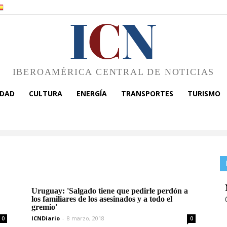
I
C
N
IBEROAMÉRICA CENTRAL DE NOTICIAS
EDAD
CULTURA
ENERGÍA
TRANSPORTES
TURISMO
Uruguay: 'Salgado tiene que pedirle perdón a
los familiares de los asesinados y a todo el
gremio'
ICNDiario
-
8 marzo, 2018
0
0