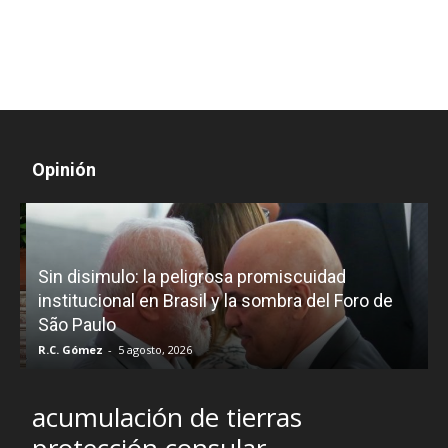
Opinión
D
Sin disimulo: la peligrosa promiscuidad
p
e
institucional en Brasil y la sombra del Foro de
São Paulo
R.C. Gómez
-
5 agosto, 2026
I
acumulación de tierras