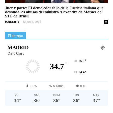
Juez y parte: El demoledor fallo de la Justicia italiana que
desnuda los abusos del ministro Alexandre de Moraes del
STF de Brasil
ICNDiario
-
12 junio, 2026
0
El tiempo
MADRID
Cielo Claro
°
35.9
°
34.7
°
34.4
19 %
5.4kmh
0 %
VIE
SÁB
DOM
LUN
MAR
34
°
36
°
36
°
36
°
37
°