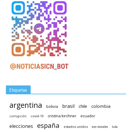
Etiquetas
argentina
brasil
chile
colombia
bolivia
cristina kirchner
ecuador
covid-19
corrupción
españa
elecciones
estados unidos
lula
evo morales