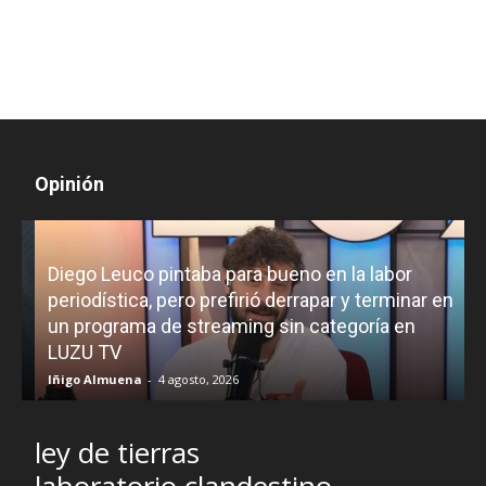
Opinión
Diego Leuco pintaba para bueno en la labor
periodística, pero prefirió derrapar y terminar en
un programa de streaming sin categoría en
H
LUZU TV
l
Iñigo Almuena
-
4 agosto, 2026
R
ley de tierras