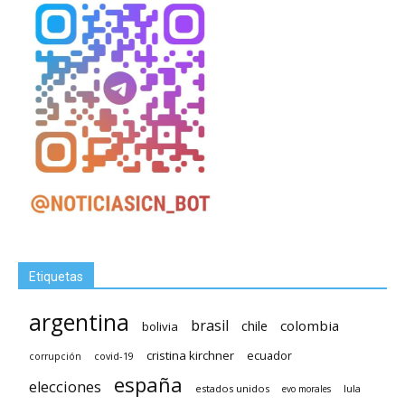
Etiquetas
argentina
brasil
chile
colombia
bolivia
cristina kirchner
ecuador
covid-19
corrupción
españa
elecciones
estados unidos
lula
evo morales