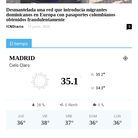
Desmantelada una red que introducía migrantes
dominicanos en Europa con pasaportes colombianos
obtenidos fraudulentamente
ICNDiario
-
13 junio, 2026
0
El tiempo
MADRID
Cielo Claro
°
35.2
°
35.1
°
34.3
28 %
0.9kmh
0 %
JUE
VIE
SÁB
DOM
LUN
36
°
38
°
37
°
36
°
36
°