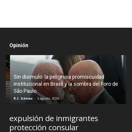
Opinión
D
Sin disimulo: la peligrosa promiscuidad
p
e
institucional en Brasil y la sombra del Foro de
São Paulo
R.C. Gómez
-
5 agosto, 2026
I
expulsión de inmigrantes
protección consular