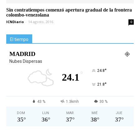
Sin contratiempos comenzó apertura gradual de la frontera
colombo-venezolana
ICNDiario
-
14 agosto, 2016
0
El tiempo
MADRID
Nubes Dispersas
°
24.8
°
24.1
°
21.8
43 %
1.3kmh
30 %
DOM
LUN
MAR
MIÉ
JUE
35
°
36
°
37
°
38
°
37
°