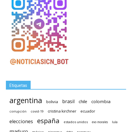
Etiquetas
argentina
brasil
chile
colombia
bolivia
cristina kirchner
ecuador
covid-19
corrupción
españa
elecciones
estados unidos
lula
evo morales
maduro
méxico
onu