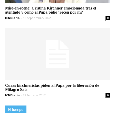
Mise-en-scène: Cristina Kirchner emocionada tras el
atentado y como el Papa pidió ‘recen por mi’
ICNDiario
-
16 septiembre, 2022
0
Curas kirchneristas piden al Papa por la liberación de
Milagro Sala
ICNDiario
-
22 febrero, 2017
0
El tiempo