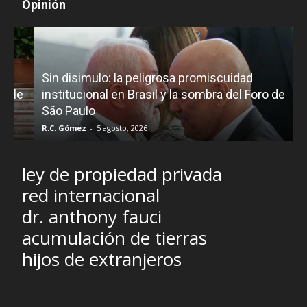
Opinión
D
Sin disimulo: la peligrosa promiscuidad
p
e
institucional en Brasil y la sombra del Foro de
São Paulo
R.C. Gómez
-
5 agosto, 2026
I
ley de propiedad privada
red internacional
dr. anthony fauci
acumulación de tierras
hijos de extranjeros