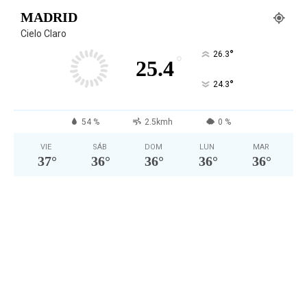
MADRID
Cielo Claro
°
26.3
°
25.4
°
24.3
54 %
2.5kmh
0 %
VIE
SÁB
DOM
LUN
MAR
37
°
36
°
36
°
36
°
36
°