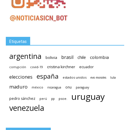
Etiquetas
argentina
brasil
chile
colombia
bolivia
cristina kirchner
ecuador
covid-19
corrupción
españa
elecciones
estados unidos
lula
evo morales
maduro
méxico
onu
nicaragua
paraguay
uruguay
pedro sánchez
psoe.
perú
pp
venezuela