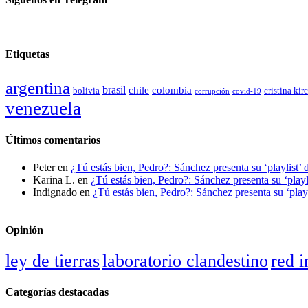
Etiquetas
argentina
brasil
chile
colombia
bolivia
cristina kir
covid-19
corrupción
venezuela
Últimos comentarios
Peter
en
¿Tú estás bien, Pedro?: Sánchez presenta su ‘playlist’ 
Karina L.
en
¿Tú estás bien, Pedro?: Sánchez presenta su ‘playl
Indignado
en
¿Tú estás bien, Pedro?: Sánchez presenta su ‘playl
Opinión
ley de tierras
laboratorio clandestino
red i
Sin disimulo: la peligrosa promiscuidad institucional
Categorías destacadas