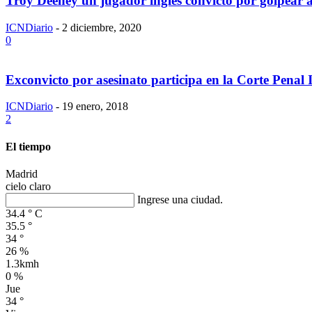
Troy Deeney un jugador inglés convicto por golpear 
ICNDiario
-
2 diciembre, 2020
0
Exconvicto por asesinato participa en la Corte Penal 
ICNDiario
-
19 enero, 2018
2
El tiempo
Madrid
cielo claro
Ingrese una ciudad.
34.4
°
C
35.5
°
34
°
26 %
1.3kmh
0 %
Jue
34
°