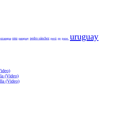
uruguay
pedro sánchez
onu
psoe.
nicaragua
paraguay
perú
pp
Video)
lla (Video)
lla (Video)