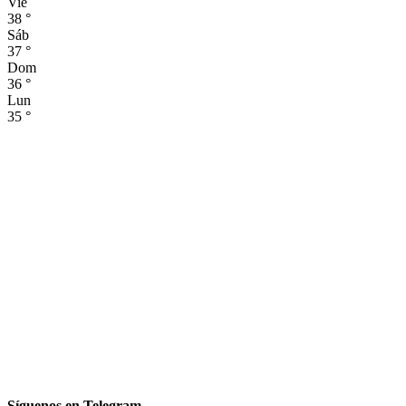
Vie
38
°
Sáb
37
°
Dom
36
°
Lun
35
°
Síguenos en Telegram