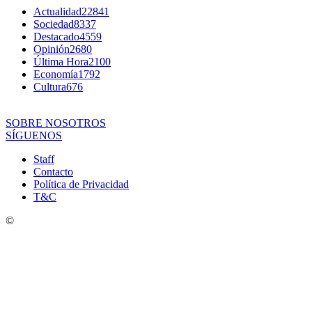
R.C. Gómez
-
5 agosto, 2026
Actualidad
22841
Sociedad
8337
Destacado
4559
Opinión
2680
Última Hora
2100
Economía
1792
Cultura
676
SOBRE NOSOTROS
SÍGUENOS
Staff
Contacto
Política de Privacidad
T&C
©