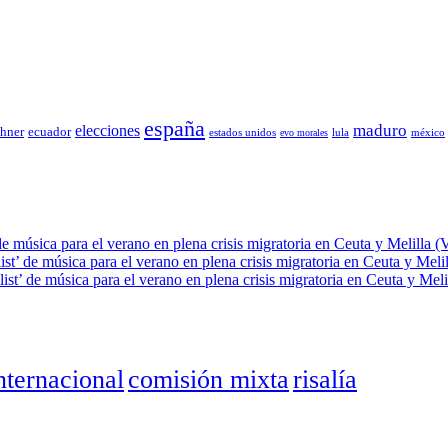
españa
elecciones
maduro
chner
ecuador
estados unidos
lula
méxico
evo morales
de música para el verano en plena crisis migratoria en Ceuta y Melilla (
ist’ de música para el verano en plena crisis migratoria en Ceuta y Meli
ist’ de música para el verano en plena crisis migratoria en Ceuta y Meli
nternacional
comisión mixta
risalía
 en Brasil y la sombra del Foro de São Paulo