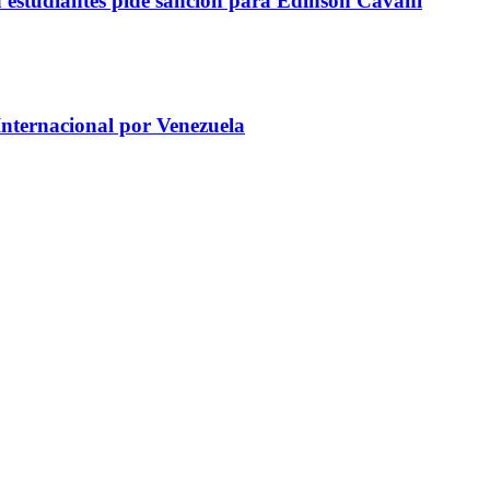
a estudiantes pide sanción para Edinson Cavani
Internacional por Venezuela