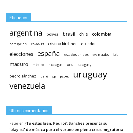
Etiquetas
argentina
brasil
chile
colombia
bolivia
cristina kirchner
ecuador
covid-19
corrupción
españa
elecciones
estados unidos
lula
evo morales
maduro
méxico
onu
nicaragua
paraguay
uruguay
pedro sánchez
psoe.
perú
pp
venezuela
Últimos comentarios
¿Tú estás bien, Pedro?: Sánchez presenta su
Peter
en
‘playlist’ de música para el verano en plena crisis migratoria