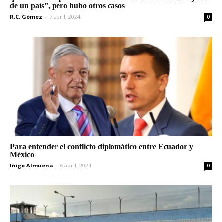
de un país”, pero hubo otros casos
R.C. Gómez
-
7 abril, 2024
0
Para entender el conflicto diplomático entre Ecuador y
México
Iñigo Almuena
-
6 abril, 2024
0