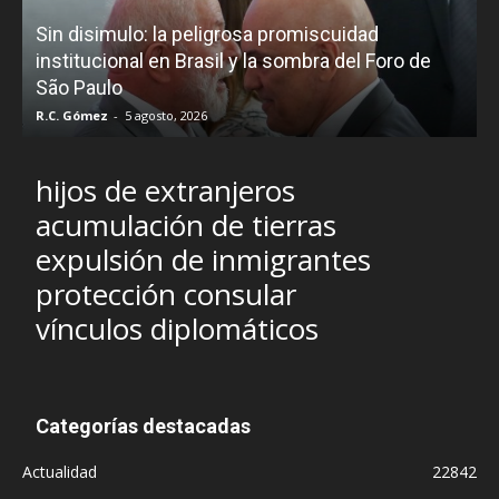
D
Sin disimulo: la peligrosa promiscuidad
p
e
institucional en Brasil y la sombra del Foro de
São Paulo
R.C. Gómez
-
5 agosto, 2026
I
hijos de extranjeros
acumulación de tierras
expulsión de inmigrantes
protección consular
vínculos diplomáticos
Categorías destacadas
Actualidad
22842