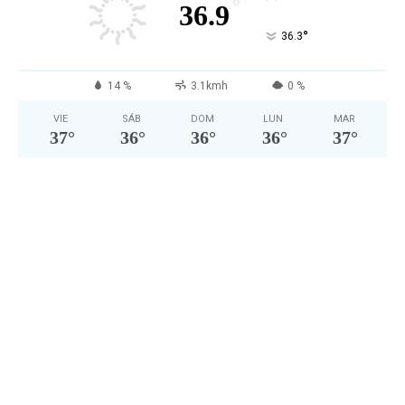
°
36.9
°
36.3
14 %
3.1kmh
0 %
VIE
SÁB
DOM
LUN
MAR
37
°
36
°
36
°
36
°
37
°