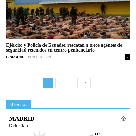
Ejército y Policía de Ecuador rescatan a trece agentes de
seguridad retenidos en centro penitenciario
ICNDiario
-
14 enero, 2024
0
1
2
3
El tiempo
MADRID
Cielo Claro
°
38