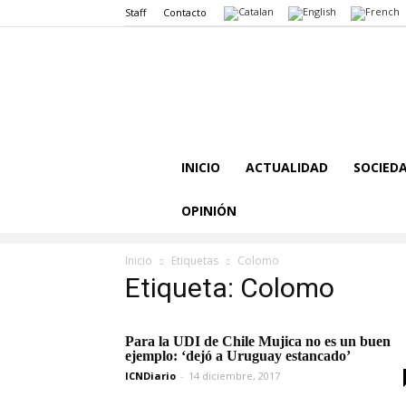
Staff
Contacto
INICIO
ACTUALIDAD
SOCIED
OPINIÓN
Inicio
Etiquetas
Colomo
Etiqueta: Colomo
Para la UDI de Chile Mujica no es un buen
ejemplo: ‘dejó a Uruguay estancado’
ICNDiario
-
14 diciembre, 2017