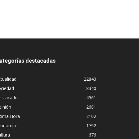
ategorías destacadas
tualidad
22843
ociedad
8340
estacado
4561
pinión
2681
ltima Hora
2102
conomía
1792
ltura
676