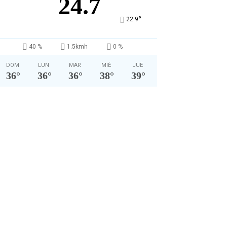
24.7
°
22.9
40 %
1.5kmh
0 %
DOM
LUN
MAR
MIÉ
JUE
36
°
36
°
36
°
38
°
39
°