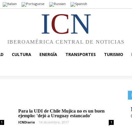
I
C
N
IBEROAMÉRICA CENTRAL DE NOTICIAS
AD
CULTURA
ENERGÍA
TRANSPORTES
TURISMO
Para la UDI de Chile Mujica no es un buen
ejemplo: 'dejó a Uruguay estancado'
ICNDiario
-
14 diciembre, 2017
1
1