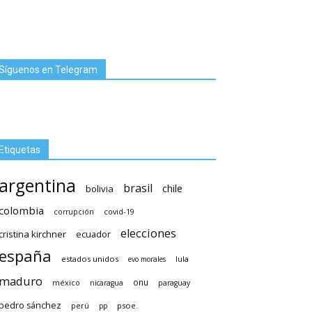
Síguenos en Telegram
Etiquetas
argentina
brasil
chile
bolivia
colombia
covid-19
corrupción
elecciones
cristina kirchner
ecuador
españa
estados unidos
lula
evo morales
maduro
méxico
onu
nicaragua
paraguay
pedro sánchez
psoe.
perú
pp