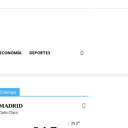
ECONOMÍA
DEPORTES
El tiempo
MADRID
Cielo Claro
°
25.2
°