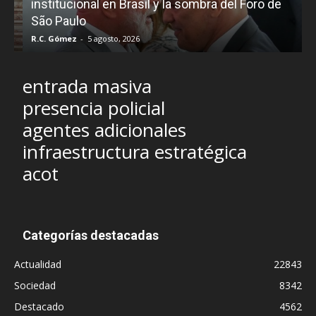
e
institucional en Brasil y la sombra del Foro de
São Paulo
R.C. Gómez
-
5 agosto, 2026
I
entrada masiva
presencia policial
agentes adicionales
infraestructura estratégica
acot
Categorías destacadas
Actualidad
22843
Sociedad
8342
Destacado
4562