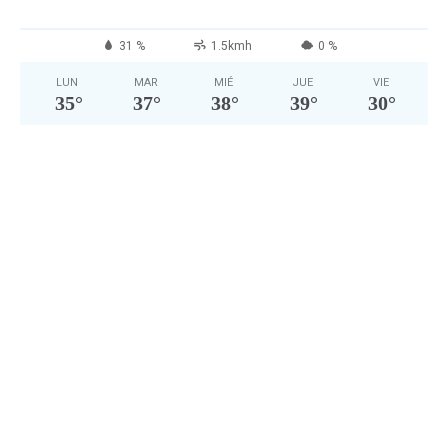
31 %
1.5kmh
0 %
LUN
MAR
MIÉ
JUE
VIE
35
°
37
°
38
°
39
°
30
°