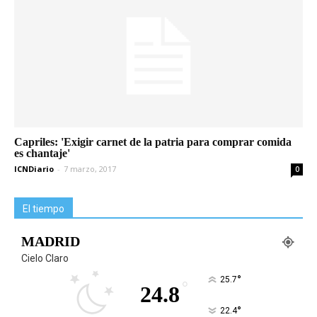
Capriles: 'Exigir carnet de la patria para comprar comida
es chantaje'
ICNDiario
-
7 marzo, 2017
0
El tiempo
MADRID
Cielo Claro
°
25.7
°
24.8
°
22.4