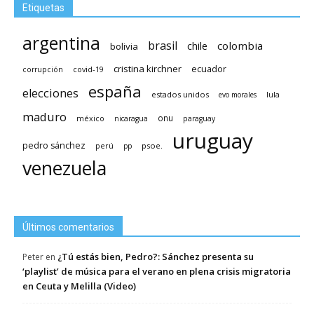
Etiquetas
argentina
brasil
chile
colombia
bolivia
cristina kirchner
ecuador
covid-19
corrupción
españa
elecciones
estados unidos
lula
evo morales
maduro
méxico
onu
nicaragua
paraguay
uruguay
pedro sánchez
psoe.
perú
pp
venezuela
Últimos comentarios
¿Tú estás bien, Pedro?: Sánchez presenta su
Peter
en
‘playlist’ de música para el verano en plena crisis migratoria
en Ceuta y Melilla (Video)