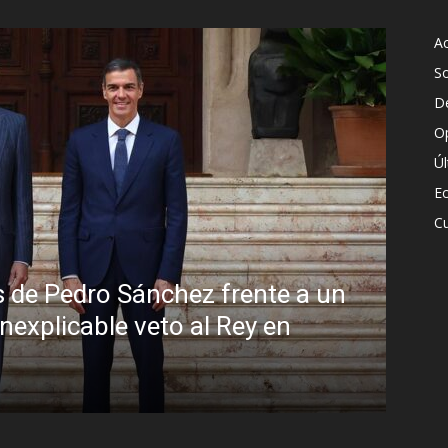
Ac
S
D
O
Ú
E
Cu
in disimulo: la peligrosa promiscuidad i
rasil y la sombra del Foro de São Paulo
C. Gómez
-
5 agosto, 2026