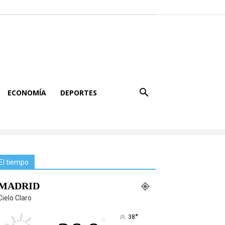
ECONOMÍA
DEPORTES
El tiempo
MADRID
Cielo Claro
°
38
°