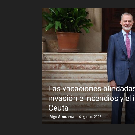
as de Pedro Sánchez frente a un
l inexplicable veto al Rey en
S
B
R.