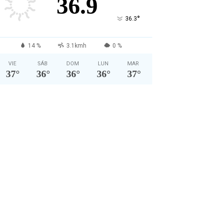
36.9
°
36.3
14 %
3.1kmh
0 %
VIE
SÁB
DOM
LUN
MAR
37
°
36
°
36
°
36
°
37
°