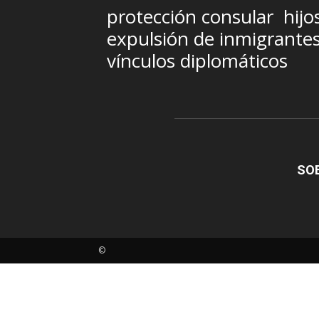
protección consular
hijo
expulsión de inmigrante
vínculos diplomáticos
SO
©