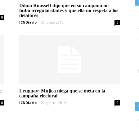
Dilma Rousseff dijo que en su campaña no
hubo irregularidades y que ella no respeta a los
delatores
0
ICNDiario
-
30 junio, 2015
0
e
Uruguay: Mujica niega que se meta en la
campaña electoral
ICNDiario
-
22 agosto, 2014
0
0