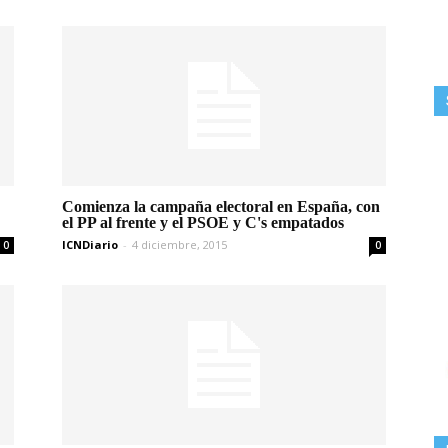
Comienza la campaña electoral en España, con
el PP al frente y el PSOE y C's empatados
ICNDiario
-
4 diciembre, 2015
0
0