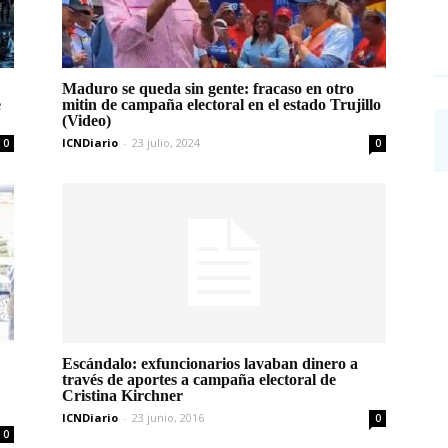
Maduro se queda sin gente: fracaso en otro
e
mitin de campaña electoral en el estado Trujillo
(Video)
ICNDiario
-
23 julio, 2024
0
0
Escándalo: exfuncionarios lavaban dinero a
través de aportes a campaña electoral de
Cristina Kirchner
ICNDiario
-
23 junio, 2016
0
0