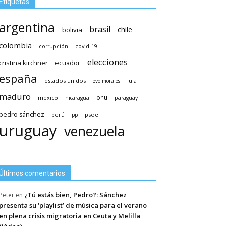
Etiquetas
argentina
brasil
chile
bolivia
colombia
covid-19
corrupción
elecciones
cristina kirchner
ecuador
españa
estados unidos
lula
evo morales
maduro
méxico
onu
nicaragua
paraguay
pedro sánchez
psoe.
perú
pp
uruguay
venezuela
Últimos comentarios
¿Tú estás bien, Pedro?: Sánchez
Peter
en
presenta su ‘playlist’ de música para el verano
en plena crisis migratoria en Ceuta y Melilla