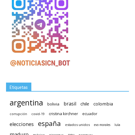
Etiquetas
argentina
brasil
chile
colombia
bolivia
cristina kirchner
ecuador
covid-19
corrupción
españa
elecciones
estados unidos
lula
evo morales
maduro
méxico
onu