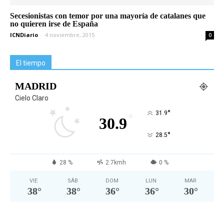
Secesionistas con temor por una mayoría de catalanes que
no quieren irse de España
ICNDiario
-
4 noviembre, 2015
0
El tiempo
MADRID
Cielo Claro
°
31.9
°
30.9
°
28.5
28 %
2.7kmh
0 %
VIE
SÁB
DOM
LUN
MAR
38
°
38
°
36
°
36
°
30
°