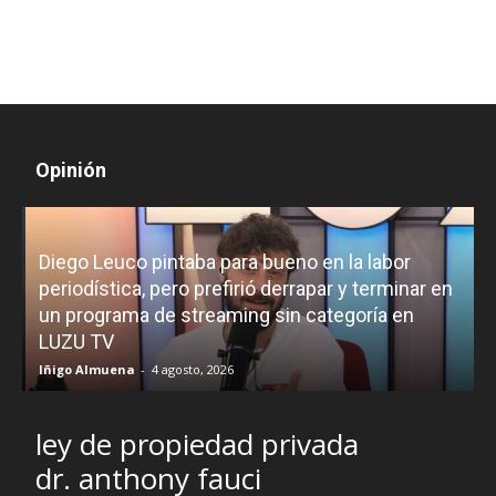
Opinión
Diego Leuco pintaba para bueno en la labor
periodística, pero prefirió derrapar y terminar en
un programa de streaming sin categoría en
H
LUZU TV
l
Iñigo Almuena
-
4 agosto, 2026
R
ley de propiedad privada
dr. anthony fauci