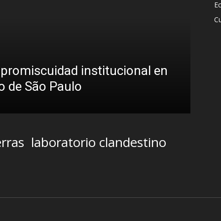
E
Cu
iego Leuco pintaba para bueno en la lab
ero prefirió derrapar y terminar en un 
treaming sin categoría en LUZU TV
igo Almuena
-
4 agosto, 2026
erras
laboratorio clandestino