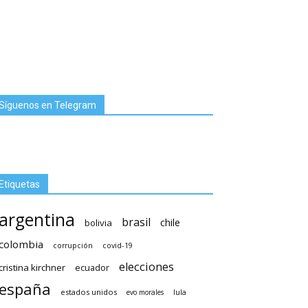
Síguenos en Telegram
Etiquetas
argentina
brasil
chile
bolivia
colombia
covid-19
corrupción
elecciones
cristina kirchner
ecuador
españa
estados unidos
lula
evo morales