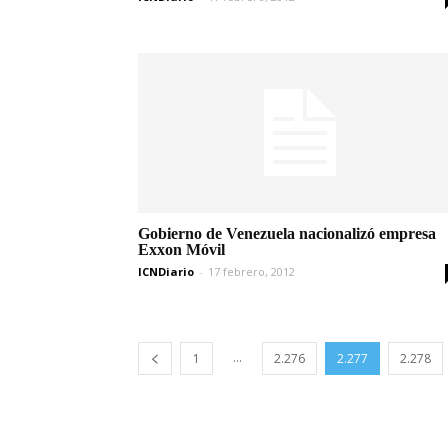
Gobierno de Venezuela nacionalizó empresa
Exxon Móvil
ICNDiario
-
17 febrero, 2012
...
1
2.276
2.277
2.278