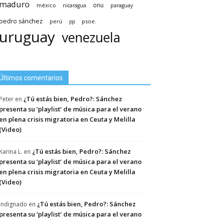
maduro
méxico
onu
nicaragua
paraguay
pedro sánchez
psoe.
perú
pp
uruguay
venezuela
Últimos comentarios
¿Tú estás bien, Pedro?: Sánchez
Peter
en
presenta su ‘playlist’ de música para el verano
en plena crisis migratoria en Ceuta y Melilla
(Video)
¿Tú estás bien, Pedro?: Sánchez
Karina L.
en
presenta su ‘playlist’ de música para el verano
en plena crisis migratoria en Ceuta y Melilla
(Video)
¿Tú estás bien, Pedro?: Sánchez
Indignado
en
presenta su ‘playlist’ de música para el verano