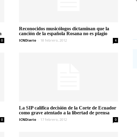
Reconocidos musicólogos dictaminan que la
a
canción de la española Rosana no es plagio
ICNDiario
-
18 febrero, 2012
0
4
La SIP califica decisión de la Corte de Ecuador
como grave atentado a la libertad de prensa
ICNDiario
-
17 febrero, 2012
0
0