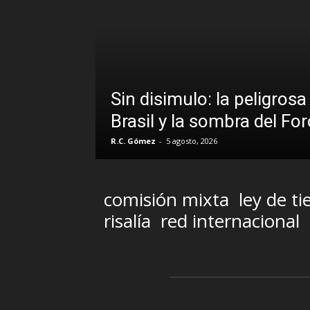
D
osa promiscuidad institucional en
p
Foro de São Paulo
s
Iñ
comisión mixta
ley de ti
risalía
red internacional