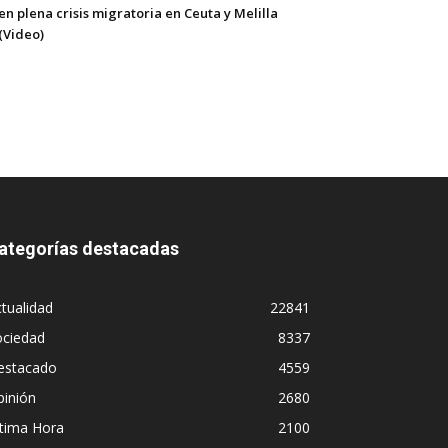
en plena crisis migratoria en Ceuta y Melilla
(Video)
ategorías destacadas
tualidad
22841
ociedad
8337
estacado
4559
pinión
2680
ltima Hora
2100