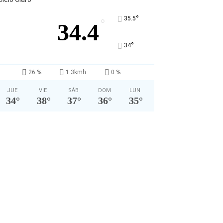
°
35.5
°
34.4
°
34
26 %
1.3kmh
0 %
JUE
VIE
SÁB
DOM
LUN
34
°
38
°
37
°
36
°
35
°