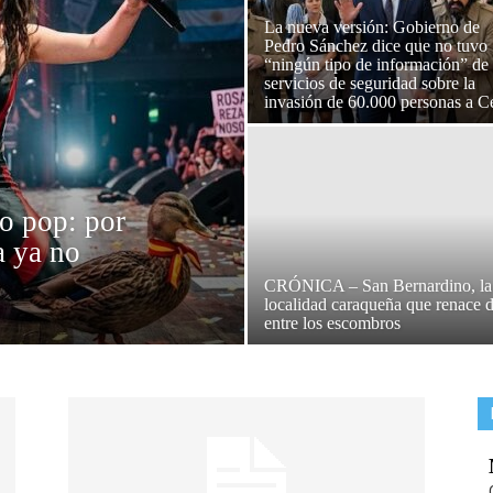
La nueva versión: Gobierno de
Pedro Sánchez dice que no tuvo
“ningún tipo de información” de
servicios de seguridad sobre la
invasión de 60.000 personas a C
o pop: por
a ya no
CRÓNICA – San Bernardino, la
localidad caraqueña que renace 
entre los escombros