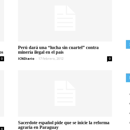
Perú dará una “lucha sin cuartel” contra
os
minería ilegal en el país
ICNDiario
-
17 febrero, 2012
0
0
Sacerdote español pide que se inicie la reforma
agraria en Paraguay
0