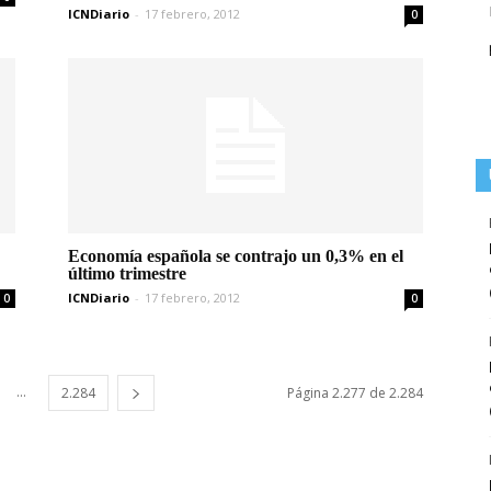
ICNDiario
-
17 febrero, 2012
0
Economía española se contrajo un 0,3% en el
último trimestre
ICNDiario
-
17 febrero, 2012
0
0
...
2.284
Página 2.277 de 2.284