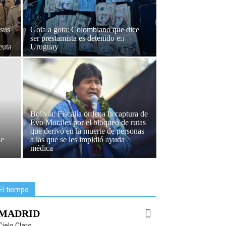
 sus
Gota a gota: Colombiano que dice
ser prestamista es detenido en
euta
Uruguay
Bolivia: Fiscalía ordena la captura de
Evo Morales por el bloqueo de rutas
que derivó en la muerte de personas
de
a las que se les impidió ayuda
médica
El tiempo
MADRID
Cielo Claro