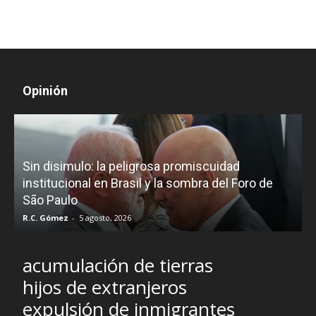
Opinión
D
Sin disimulo: la peligrosa promiscuidad
p
e
institucional en Brasil y la sombra del Foro de
São Paulo
R.C. Gómez
-
5 agosto, 2026
I
acumulación de tierras
hijos de extranjeros
expulsión de inmigrantes