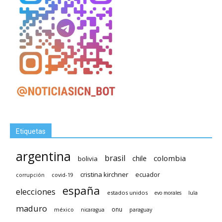
Etiquetas
argentina
brasil
chile
colombia
bolivia
cristina kirchner
ecuador
covid-19
corrupción
españa
elecciones
estados unidos
lula
evo morales
maduro
méxico
onu
nicaragua
paraguay