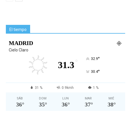
El tiempo
MADRID
Cielo Claro
°
32.9
°
31.3
°
30.4
31 %
0.9kmh
1 %
SÁB
DOM
LUN
MAR
MIÉ
36
°
35
°
36
°
37
°
38
°