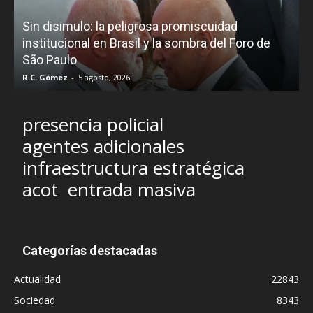
D
Sin disimulo: la peligrosa promiscuidad
p
e
institucional en Brasil y la sombra del Foro de
São Paulo
R.C. Gómez
-
5 agosto, 2026
I
presencia policial
agentes adicionales
infraestructura estratégica
acot
entrada masiva
Categorías destacadas
Actualidad
22843
Sociedad
8343