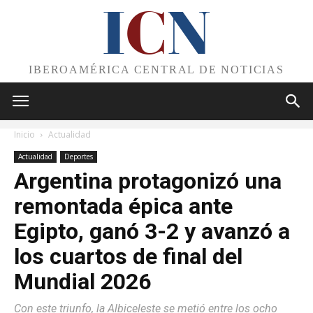
I
C
N
IBEROAMÉRICA CENTRAL DE NOTICIAS
Inicio
Actualidad
Actualidad
Deportes
Argentina protagonizó una
remontada épica ante
Egipto, ganó 3-2 y avanzó a
los cuartos de final del
Mundial 2026
Con este triunfo, la Albiceleste se metió entre los ocho