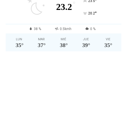
°
23.5
°
23.2
°
20.2
38 %
0.5kmh
0 %
LUN
MAR
MIÉ
JUE
VIE
35
°
37
°
38
°
39
°
35
°