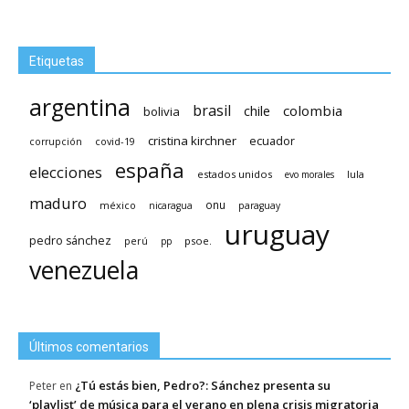
Etiquetas
argentina
brasil
chile
colombia
bolivia
cristina kirchner
ecuador
covid-19
corrupción
españa
elecciones
estados unidos
lula
evo morales
maduro
méxico
onu
nicaragua
paraguay
uruguay
pedro sánchez
psoe.
perú
pp
venezuela
Últimos comentarios
¿Tú estás bien, Pedro?: Sánchez presenta su
Peter
en
‘playlist’ de música para el verano en plena crisis migratoria