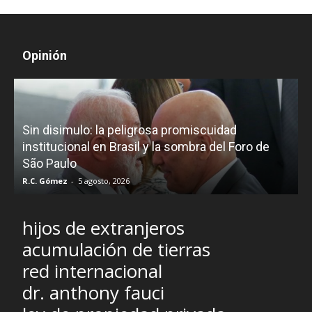
Opinión
D
Sin disimulo: la peligrosa promiscuidad
p
e
institucional en Brasil y la sombra del Foro de
São Paulo
R.C. Gómez
-
5 agosto, 2026
I
hijos de extranjeros
acumulación de tierras
red internacional
dr. anthony fauci