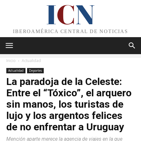
I
C
N
IBEROAMÉRICA CENTRAL DE NOTICIAS
Inicio
Actualidad
Actualidad
Deportes
La paradoja de la Celeste:
Entre el “Tóxico”, el arquero
sin manos, los turistas de
lujo y los argentos felices
de no enfrentar a Uruguay
Mención aparte merece la agencia de viajes en la que