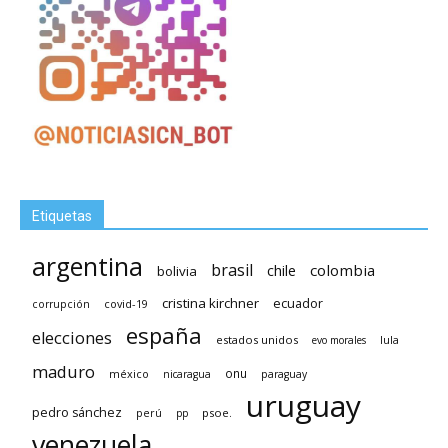
Etiquetas
argentina
brasil
chile
colombia
bolivia
cristina kirchner
ecuador
covid-19
corrupción
españa
elecciones
estados unidos
lula
evo morales
maduro
méxico
onu
nicaragua
paraguay
uruguay
pedro sánchez
psoe.
perú
pp
venezuela