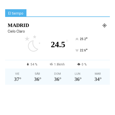
El tiempo
MADRID
Cielo Claro
°
25.2
°
24.5
°
22.6
54 %
1.8kmh
0 %
VIE
SÁB
DOM
LUN
MAR
37
°
36
°
36
°
36
°
34
°