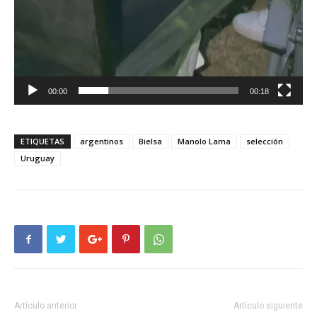
00:00
00:18
ETIQUETAS
argentinos
Bielsa
Manolo Lama
selección
Uruguay
Artículo anterior
Artículo siguiente