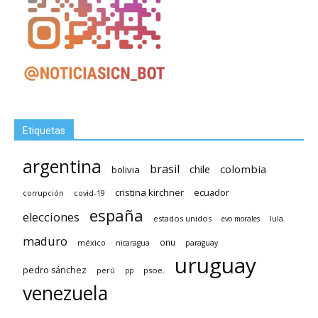
Etiquetas
argentina
brasil
chile
colombia
bolivia
cristina kirchner
ecuador
covid-19
corrupción
españa
elecciones
estados unidos
lula
evo morales
maduro
méxico
onu
nicaragua
paraguay
uruguay
pedro sánchez
psoe.
perú
pp
venezuela