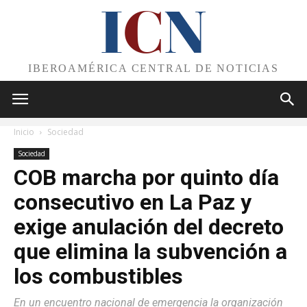
I
C
N
IBEROAMÉRICA CENTRAL DE NOTICIAS
Inicio
Sociedad
Sociedad
COB marcha por quinto día
consecutivo en La Paz y
exige anulación del decreto
que elimina la subvención a
los combustibles
En un encuentro nacional de emergencia la organización