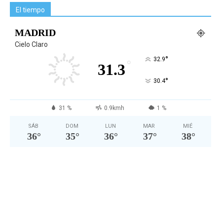
El tiempo
MADRID
Cielo Claro
°
32.9
°
31.3
°
30.4
31 %
0.9kmh
1 %
SÁB
DOM
LUN
MAR
MIÉ
36
°
35
°
36
°
37
°
38
°