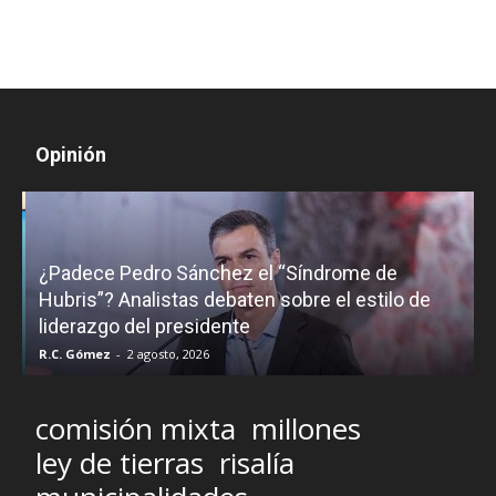
Opinión
¿Padece Pedro Sánchez el “Síndrome de
C
Hubris”? Analistas debaten sobre el estilo de
c
liderazgo del presidente
R.C. Gómez
-
2 agosto, 2026
M
comisión mixta
millones
ley de tierras
risalía