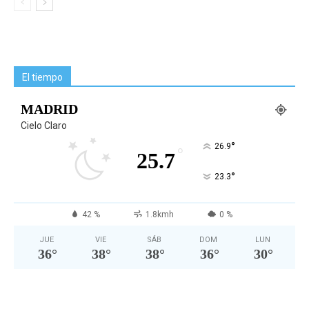
El tiempo
MADRID
Cielo Claro
°
26.9
°
25.7
°
23.3
42 %
1.8kmh
0 %
JUE
VIE
SÁB
DOM
LUN
36
°
38
°
38
°
36
°
30
°