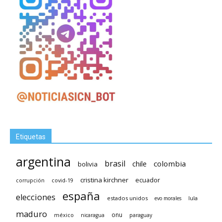
Etiquetas
argentina
brasil
chile
colombia
bolivia
cristina kirchner
ecuador
covid-19
corrupción
españa
elecciones
estados unidos
lula
evo morales
maduro
méxico
onu
nicaragua
paraguay