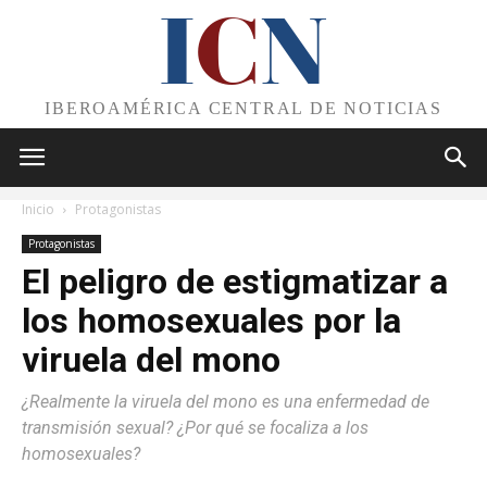
I
C
N
IBEROAMÉRICA CENTRAL DE NOTICIAS
Inicio
Protagonistas
Protagonistas
El peligro de estigmatizar a
los homosexuales por la
viruela del mono
¿Realmente la viruela del mono es una enfermedad de
transmisión sexual? ¿Por qué se focaliza a los
homosexuales?