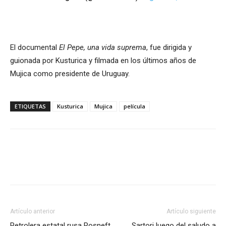
El documental
El Pepe, una vida suprema
, fue dirigida y
guionada por Kusturica y filmada en los últimos años de
Mujica como presidente de Uruguay.
ETIQUETAS
Kusturica
Mujica
película
Artículo anterior
Artículo siguiente
Petrolera estatal rusa Rosneft
Sartori luego del saludo a