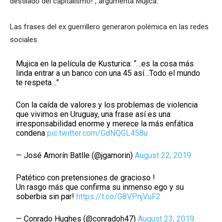
destilado del capitalismo!”, argumenta Mujica.
Las frases del ex guerrillero generaron polémica en las redes
sociales.
Mujica en la película de Kusturica: “…es la cosa más
linda entrar a un banco con una 45 así…Todo el mundo
te respeta…”
Con la caída de valores y los problemas de violencia
que vivimos en Uruguay, una frase así es una
irresponsabilidad enorme y merece la más enfática
condena
pic.twitter.com/GdNQGL458u
— José Amorín Batlle (@jgamorin)
August 22, 2019
Patético con pretensiones de gracioso !
Un rasgo más que confirma su inmenso ego y su
soberbia sin par!
https://t.co/G8VPnjVuF2
— Conrado Hughes (@conradoh47)
August 23, 2019