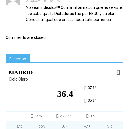
23 agosto, 2019 at 21:56
No sean ridiculos!!!! Con la información que hoy existe
, se sabe que la Dictaduras fue por EEUU y su plan
Condor, al igual que en casi toda Latinoamerica
Comments are closed.
El tiempo
MADRID
Cielo Claro
°
37.8
°
36.4
°
35.8
18 %
2.7kmh
0 %
SÁB
DOM
LUN
MAR
MIÉ