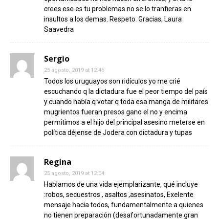
crees ese es tu problemas no se lo tranfieras en
insultos a los demas. Respeto. Gracias, Laura
Saavedra
Sergio
25 agosto, 2019 at 12:46
Todos los uruguayos son ridículos yo me crié
escuchando q la dictadura fue el peor tiempo del país
y cuando había q votar q toda esa manga de militares
mugrientos fueran presos gano el no y encima
permitimos a el hijo del principal asesino meterse en
política déjense de Jodera con dictadura y tupas
Regina
25 agosto, 2019 at 12:04
Hablamos de una vida ejemplarizante, qué incluye
:robos, secuestros , asaltos ,asesinatos, Exelente
mensaje hacia todos, fundamentalmente a quienes
no tienen preparación (desafortunadamente gran