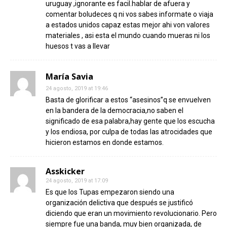
uruguay ,ignorante es facil.hablar de afuera y
comentar boludeces q ni vos sabes informate o viaja
a estados unidos capaz estas mejor ahi von valores
materiales , asi esta el mundo cuando mueras ni los
huesos t vas a llevar
María Savia
24 agosto, 2019 at 19:46
Basta de glorificar a estos “asesinos”q se envuelven
en la bandera de la democracia,no saben el
significado de esa palabra,hay gente que los escucha
y los endiosa, por culpa de todas las atrocidades que
hicieron estamos en donde estamos.
Asskicker
24 agosto, 2019 at 17:09
Es que los Tupas empezaron siendo una
organización delictiva que después se justificó
diciendo que eran un movimiento revolucionario. Pero
siempre fue una banda, muy bien organizada, de