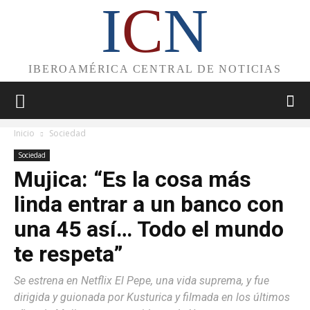
I
C
N
IBEROAMÉRICA CENTRAL DE NOTICIAS
Inicio
Sociedad
Sociedad
Mujica: “Es la cosa más
linda entrar a un banco con
una 45 así… Todo el mundo
te respeta”
Se estrena en Netflix El Pepe, una vida suprema, y fue
dirigida y guionada por Kusturica y filmada en los últimos