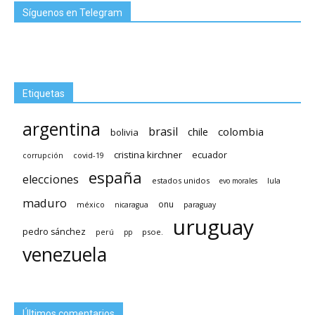
Síguenos en Telegram
Etiquetas
argentina
brasil
chile
colombia
bolivia
cristina kirchner
ecuador
covid-19
corrupción
españa
elecciones
estados unidos
lula
evo morales
maduro
méxico
onu
nicaragua
paraguay
uruguay
pedro sánchez
psoe.
perú
pp
venezuela
Últimos comentarios