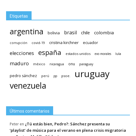
Etiquetas
argentina
brasil
chile
colombia
bolivia
cristina kirchner
ecuador
covid-19
corrupción
españa
elecciones
estados unidos
lula
evo morales
maduro
méxico
onu
nicaragua
paraguay
uruguay
pedro sánchez
psoe.
perú
pp
venezuela
Últimos comentarios
¿Tú estás bien, Pedro?: Sánchez presenta su
Peter
en
‘playlist’ de música para el verano en plena crisis migratoria