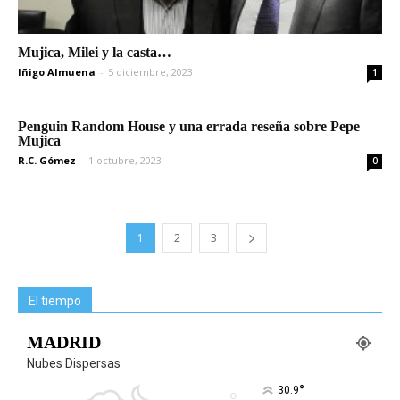
Mujica, Milei y la casta…
Iñigo Almuena
-
5 diciembre, 2023
1
Penguin Random House y una errada reseña sobre Pepe
Mujica
R.C. Gómez
-
1 octubre, 2023
0
1
2
3
El tiempo
MADRID
Nubes Dispersas
°
30.9
°