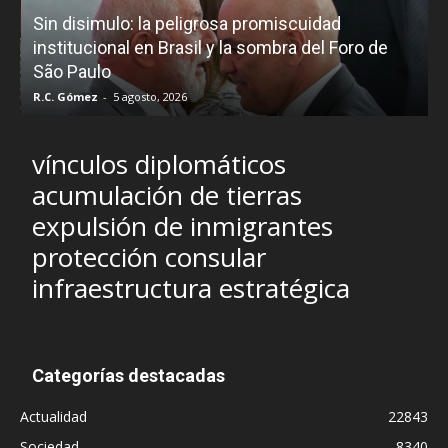
Sin disimulo: la peligrosa promiscuidad
p
e
institucional en Brasil y la sombra del Foro de
São Paulo
R.C. Gómez
-
5 agosto, 2026
I
vínculos diplomáticos
acumulación de tierras
expulsión de inmigrantes
protección consular
infraestructura estratégica
Categorías destacadas
Actualidad
22843
Sociedad
8340