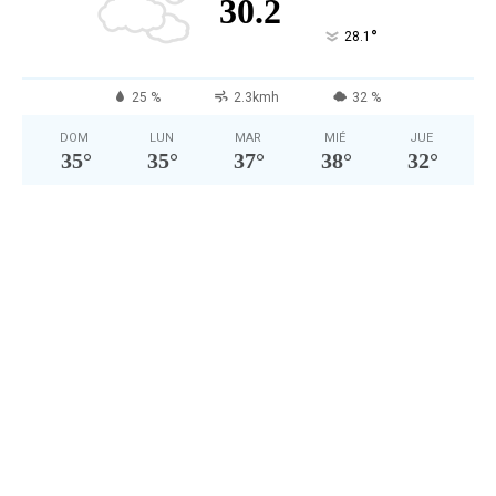
30.2
°
28.1
25 %
2.3kmh
32 %
DOM
LUN
MAR
MIÉ
JUE
35
°
35
°
37
°
38
°
32
°