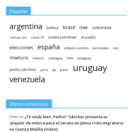
Etiquetas
argentina
brasil
chile
colombia
bolivia
cristina kirchner
ecuador
covid-19
corrupción
españa
elecciones
estados unidos
lula
evo morales
maduro
méxico
onu
nicaragua
paraguay
uruguay
pedro sánchez
psoe.
perú
pp
venezuela
Últimos comentarios
¿Tú estás bien, Pedro?: Sánchez presenta su
Peter
en
‘playlist’ de música para el verano en plena crisis migratoria
en Ceuta y Melilla (Video)