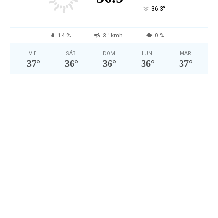
°
36.3
14 %
3.1kmh
0 %
VIE
SÁB
DOM
LUN
MAR
37
°
36
°
36
°
36
°
37
°