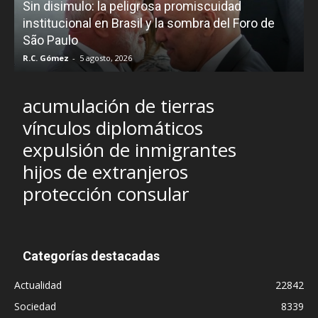
Sin disimulo: la peligrosa promiscuidad
p
e
institucional en Brasil y la sombra del Foro de
São Paulo
R.C. Gómez
-
5 agosto, 2026
I
acumulación de tierras
vínculos diplomáticos
expulsión de inmigrantes
hijos de extranjeros
protección consular
Categorías destacadas
Actualidad
22842
Sociedad
8339