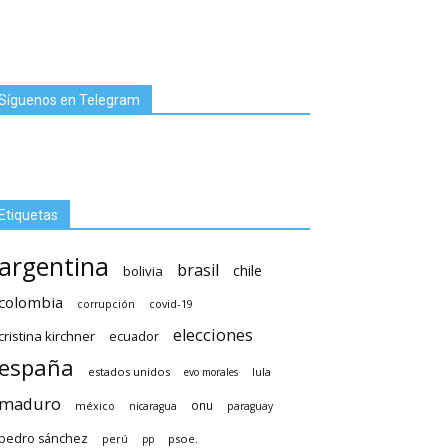
Síguenos en Telegram
Etiquetas
argentina
brasil
chile
bolivia
colombia
covid-19
corrupción
elecciones
cristina kirchner
ecuador
españa
estados unidos
lula
evo morales
maduro
méxico
onu
nicaragua
paraguay
pedro sánchez
psoe.
perú
pp