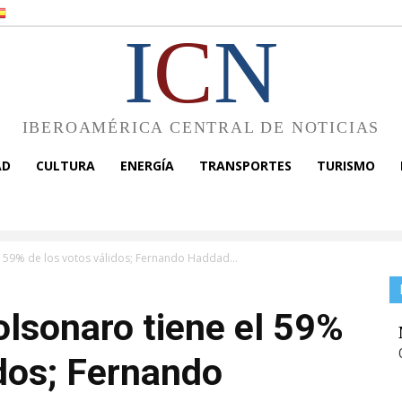
I
C
N
IBEROAMÉRICA CENTRAL DE NOTICIAS
AD
CULTURA
ENERGÍA
TRANSPORTES
TURISMO
el 59% de los votos válidos; Fernando Haddad...
olsonaro tiene el 59%
idos; Fernando