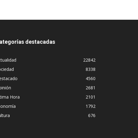
ategorías destacadas
tualidad
22842
ociedad
8338
estacado
4560
pinión
2681
ltima Hora
2101
conomía
1792
ltura
676