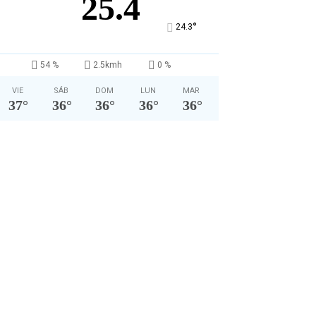
25.4
°
24.3
54 %
2.5kmh
0 %
VIE
SÁB
DOM
LUN
MAR
37
°
36
°
36
°
36
°
36
°