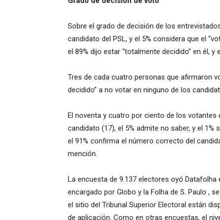
Grado de decisión de voto
Sobre el grado de decisión de los entrevistados
candidato del PSL, y el 5% considera que el “vo
el 89% dijo estar “totalmente decidido” en él, y
Tres de cada cuatro personas que afirmaron vo
decidido” a no votar en ninguno de los candida
El noventa y cuatro por ciento de los votante
candidato (17), el 5% admite no saber, y el 1%
el 91% confirma el número correcto del candidat
mención.
La encuesta de 9.137 electores oyó Datafolha e
encargado por Globo y la Folha de S. Paulo , se
el sitio del Tribunal Superior Electoral están dis
de aplicación. Como en otras encuestas, el niv