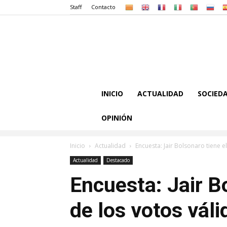
Staff
Contacto
INICIO
ACTUALIDAD
SOCIED
OPINIÓN
Inicio
Actualidad
Encuesta: Jair Bolsonaro tiene 
Actualidad
Destacado
Encuesta: Jair B
de los votos vál