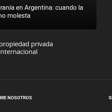
eranía en Argentina: cuando la
 no molesta
 propiedad privada
internacional
BRE NOSOTROS
S