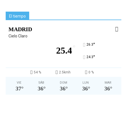
El tiempo
MADRID
Cielo Claro
°
26.3
°
25.4
°
24.3
54 %
2.5kmh
0 %
VIE
SÁB
DOM
LUN
MAR
37
°
36
°
36
°
36
°
36
°