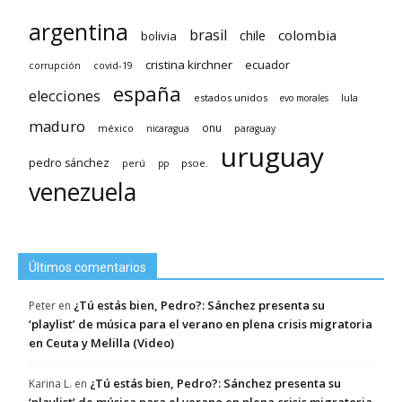
argentina
brasil
chile
colombia
bolivia
cristina kirchner
ecuador
covid-19
corrupción
españa
elecciones
estados unidos
lula
evo morales
maduro
méxico
onu
nicaragua
paraguay
uruguay
pedro sánchez
psoe.
perú
pp
venezuela
Últimos comentarios
¿Tú estás bien, Pedro?: Sánchez presenta su
Peter
en
‘playlist’ de música para el verano en plena crisis migratoria
en Ceuta y Melilla (Video)
¿Tú estás bien, Pedro?: Sánchez presenta su
Karina L.
en