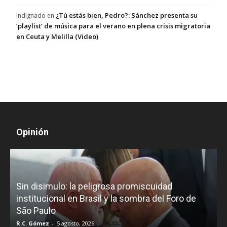
¿Tú estás bien, Pedro?: Sánchez presenta su
Indignado
en
‘playlist’ de música para el verano en plena crisis migratoria
en Ceuta y Melilla (Video)
Opinión
D
Sin disimulo: la peligrosa promiscuidad
p
e
institucional en Brasil y la sombra del Foro de
São Paulo
R.C. Gómez
-
5 agosto, 2026
I