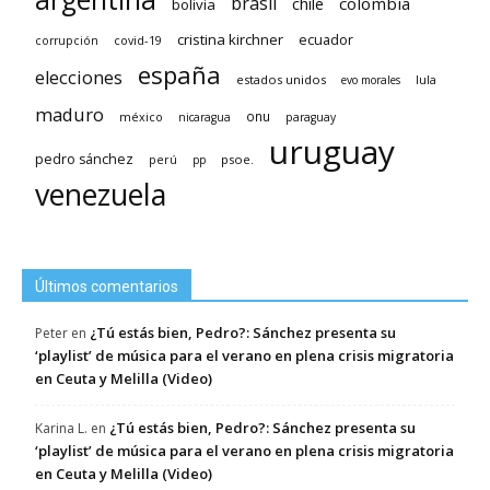
brasil
chile
colombia
bolivia
cristina kirchner
ecuador
covid-19
corrupción
españa
elecciones
estados unidos
lula
evo morales
maduro
méxico
onu
nicaragua
paraguay
uruguay
pedro sánchez
psoe.
perú
pp
venezuela
Últimos comentarios
¿Tú estás bien, Pedro?: Sánchez presenta su
Peter
en
‘playlist’ de música para el verano en plena crisis migratoria
en Ceuta y Melilla (Video)
¿Tú estás bien, Pedro?: Sánchez presenta su
Karina L.
en
‘playlist’ de música para el verano en plena crisis migratoria
en Ceuta y Melilla (Video)