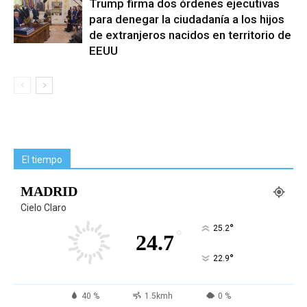
Trump firma dos órdenes ejecutivas
para denegar la ciudadanía a los hijos
de extranjeros nacidos en territorio de
EEUU
El tiempo
MADRID
Cielo Claro
°
25.2
°
24.7
°
22.9
40 %
1.5kmh
0 %