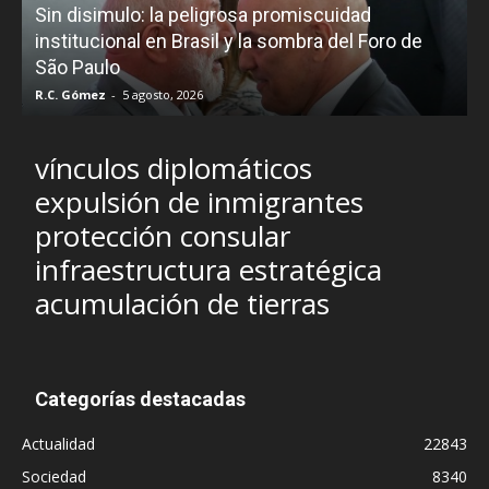
Sin disimulo: la peligrosa promiscuidad
p
e
institucional en Brasil y la sombra del Foro de
São Paulo
R.C. Gómez
-
5 agosto, 2026
I
vínculos diplomáticos
expulsión de inmigrantes
protección consular
infraestructura estratégica
acumulación de tierras
Categorías destacadas
Actualidad
22843
Sociedad
8340