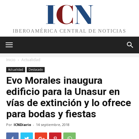
I
C
N
IBEROAMÉRICA CENTRAL DE NOTICIAS
Inicio
Actualidad
Actualidad
Destacado
Evo Morales inaugura
edificio para la Unasur en
vías de extinción y lo ofrece
para bodas y fiestas
Por
ICNDiario
-
14 septiembre, 2018