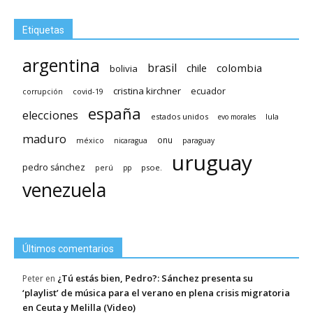
Etiquetas
argentina
brasil
chile
colombia
bolivia
cristina kirchner
ecuador
covid-19
corrupción
españa
elecciones
estados unidos
lula
evo morales
maduro
méxico
onu
nicaragua
paraguay
uruguay
pedro sánchez
psoe.
perú
pp
venezuela
Últimos comentarios
¿Tú estás bien, Pedro?: Sánchez presenta su
Peter
en
‘playlist’ de música para el verano en plena crisis migratoria
en Ceuta y Melilla (Video)