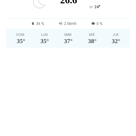
26.6
°
24
36 %
2.5kmh
0 %
DOM
LUN
MAR
MIÉ
JUE
35
°
35
°
37
°
38
°
32
°