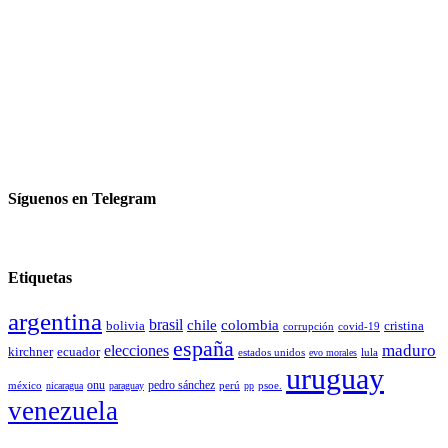
Síguenos en Telegram
Etiquetas
argentina
brasil
chile
colombia
bolivia
cristina
covid-19
corrupción
españa
elecciones
maduro
kirchner
ecuador
estados unidos
lula
evo morales
uruguay
pedro sánchez
méxico
onu
psoe.
nicaragua
paraguay
perú
pp
venezuela