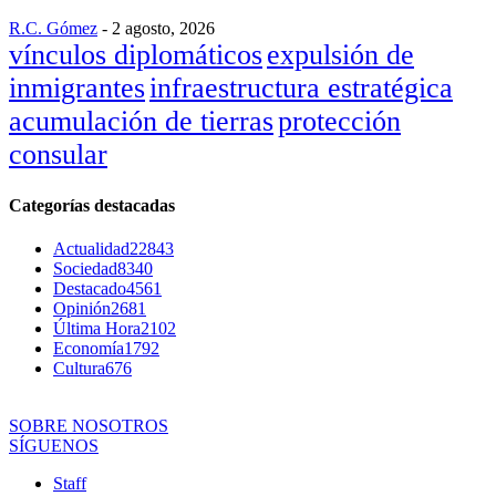
R.C. Gómez
-
2 agosto, 2026
vínculos diplomáticos
expulsión de
inmigrantes
infraestructura estratégica
acumulación de tierras
protección
consular
Categorías destacadas
Actualidad
22843
Sociedad
8340
Destacado
4561
Opinión
2681
Última Hora
2102
Economía
1792
Cultura
676
SOBRE NOSOTROS
SÍGUENOS
Staff