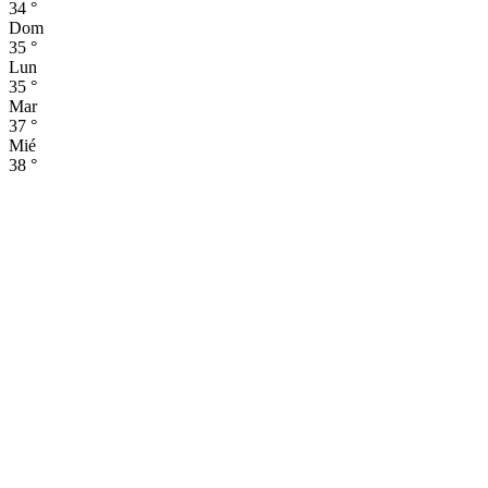
34
°
Dom
35
°
Lun
35
°
Mar
37
°
Mié
38
°