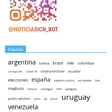
Etiquetas
argentina
brasil
chile
colombia
bolivia
cristina kirchner
ecuador
covid-19
corrupción
españa
elecciones
estados unidos
lula
evo morales
maduro
méxico
onu
nicaragua
paraguay
uruguay
pedro sánchez
psoe.
perú
pp
venezuela