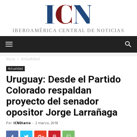
I
C
N
IBEROAMÉRICA CENTRAL DE NOTICIAS
Inicio
Actualidad
Actualidad
Uruguay: Desde el Partido
Colorado respaldan
proyecto del senador
opositor Jorge Larrañaga
Por
ICNDiario
-
2 marzo, 2018