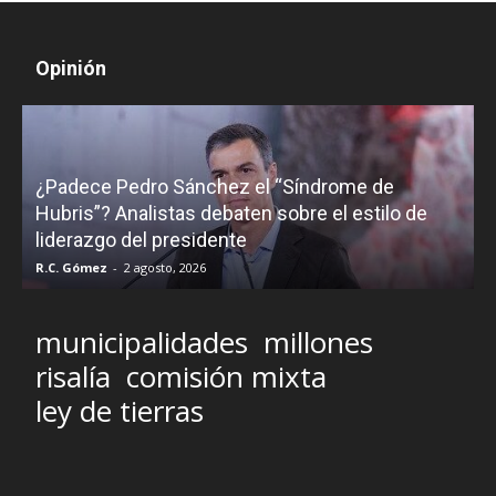
Opinión
¿Padece Pedro Sánchez el “Síndrome de
C
Hubris”? Analistas debaten sobre el estilo de
c
liderazgo del presidente
R.C. Gómez
-
2 agosto, 2026
M
municipalidades
millones
risalía
comisión mixta
ley de tierras