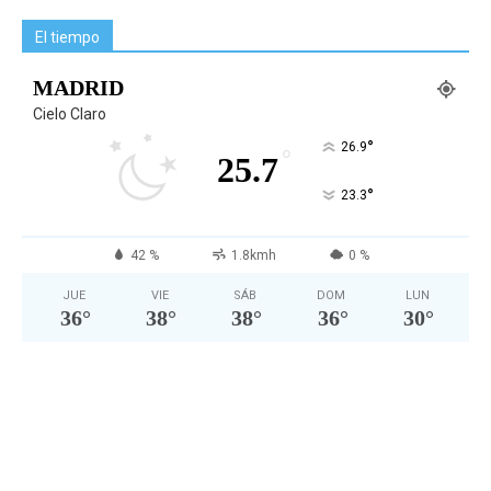
El tiempo
MADRID
Cielo Claro
°
26.9
°
25.7
°
23.3
42 %
1.8kmh
0 %
JUE
VIE
SÁB
DOM
LUN
36
°
38
°
38
°
36
°
30
°