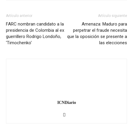
Artículo anterior
Artículo siguiente
FARC nombran candidato a la
Amenaza: Maduro para
presidencia de Colombia al ex
perpetrar el fraude necesita
guerrillero Rodrigo Londoño,
que la oposición se presente a
'Timochenko'
las elecciones
ICNDiario