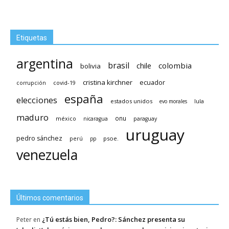
Etiquetas
argentina
brasil
chile
colombia
bolivia
cristina kirchner
ecuador
covid-19
corrupción
españa
elecciones
estados unidos
lula
evo morales
maduro
méxico
onu
nicaragua
paraguay
uruguay
pedro sánchez
psoe.
perú
pp
venezuela
Últimos comentarios
¿Tú estás bien, Pedro?: Sánchez presenta su
Peter
en