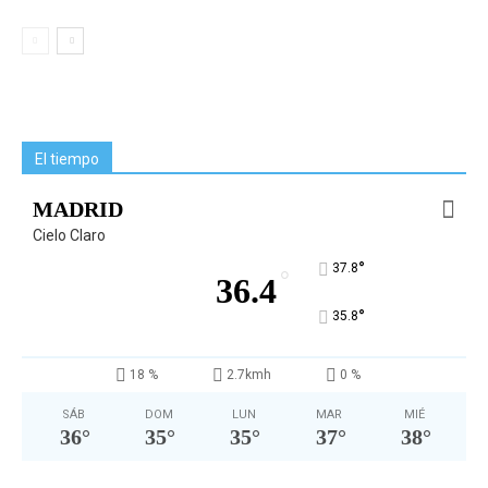
El tiempo
MADRID
Cielo Claro
°
37.8
°
36.4
°
35.8
18 %
2.7kmh
0 %
SÁB
DOM
LUN
MAR
MIÉ
36
°
35
°
35
°
37
°
38
°