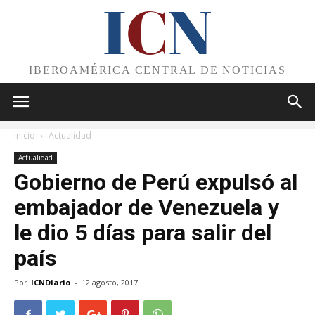
I
C
N
IBEROAMÉRICA CENTRAL DE NOTICIAS
Inicio
Actualidad
Actualidad
Gobierno de Perú expulsó al
embajador de Venezuela y
le dio 5 días para salir del
país
Por
ICNDiario
-
12 agosto, 2017