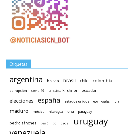
Etiquetas
argentina
brasil
chile
colombia
bolivia
cristina kirchner
ecuador
covid-19
corrupción
españa
elecciones
estados unidos
lula
evo morales
maduro
méxico
onu
nicaragua
paraguay
uruguay
pedro sánchez
psoe.
perú
pp
venezuela