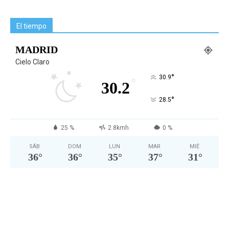
El tiempo
MADRID
Cielo Claro
°
30.9
°
30.2
°
28.5
25 %
2.8kmh
0 %
SÁB
DOM
LUN
MAR
MIÉ
36
°
36
°
35
°
37
°
31
°