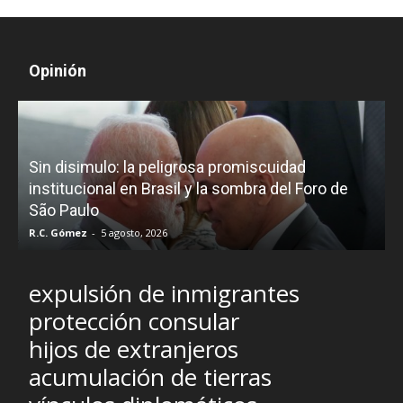
Opinión
D
Sin disimulo: la peligrosa promiscuidad
p
e
institucional en Brasil y la sombra del Foro de
São Paulo
R.C. Gómez
-
5 agosto, 2026
I
expulsión de inmigrantes
protección consular
hijos de extranjeros
acumulación de tierras