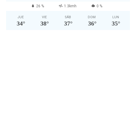
26 %
1.3kmh
0 %
JUE
VIE
SÁB
DOM
LUN
34
°
38
°
37
°
36
°
35
°