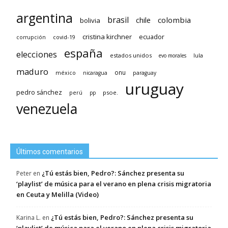
argentina
brasil
chile
colombia
bolivia
cristina kirchner
ecuador
covid-19
corrupción
españa
elecciones
estados unidos
lula
evo morales
maduro
méxico
onu
nicaragua
paraguay
uruguay
pedro sánchez
psoe.
perú
pp
venezuela
Últimos comentarios
¿Tú estás bien, Pedro?: Sánchez presenta su
Peter
en
‘playlist’ de música para el verano en plena crisis migratoria
en Ceuta y Melilla (Video)
¿Tú estás bien, Pedro?: Sánchez presenta su
Karina L.
en