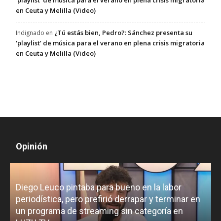
‘playlist’ de música para el verano en plena crisis migratoria
en Ceuta y Melilla (Video)
¿Tú estás bien, Pedro?: Sánchez presenta su
Indignado
en
‘playlist’ de música para el verano en plena crisis migratoria
en Ceuta y Melilla (Video)
Opinión
Diego Leuco pintaba para bueno en la labor
periodística, pero prefirió derrapar y terminar en
un programa de streaming sin categoría en
H