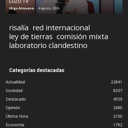
LUZU TV
l
Iñigo Almuena
-
4 agosto, 2026
R
risalía
red internacional
ley de tierras
comisión mixta
laboratorio clandestino
Categorías destacadas
Actualidad
22841
Sociedad
8337
Destacado
4559
Opinión
2680
Última Hora
2100
Economía
1792