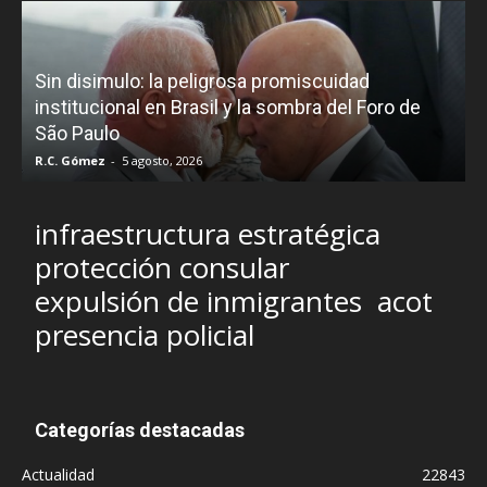
D
Sin disimulo: la peligrosa promiscuidad
p
e
institucional en Brasil y la sombra del Foro de
São Paulo
R.C. Gómez
-
5 agosto, 2026
I
infraestructura estratégica
protección consular
expulsión de inmigrantes
acot
presencia policial
Categorías destacadas
Actualidad
22843