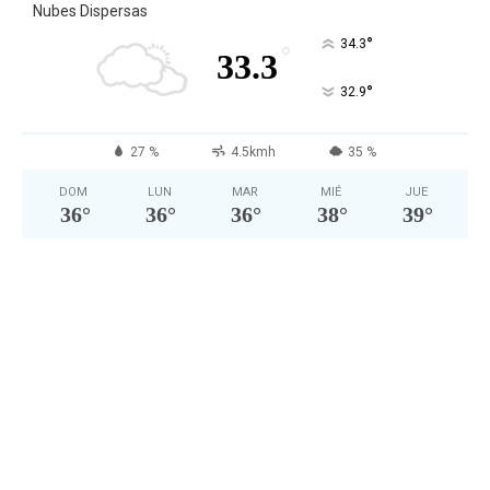
Nubes Dispersas
°
34.3
°
33.3
°
32.9
27 %
4.5kmh
35 %
DOM
LUN
MAR
MIÉ
JUE
36
°
36
°
36
°
38
°
39
°