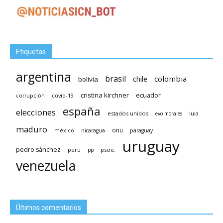
Etiquetas
argentina
brasil
chile
colombia
bolivia
cristina kirchner
ecuador
covid-19
corrupción
españa
elecciones
estados unidos
lula
evo morales
maduro
méxico
onu
nicaragua
paraguay
uruguay
pedro sánchez
psoe.
perú
pp
venezuela
Últimos comentarios