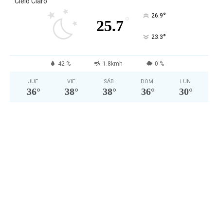
Cielo Claro
°
26.9
°
25.7
°
23.3
42 %
1.8kmh
0 %
JUE
VIE
SÁB
DOM
LUN
36
°
38
°
38
°
36
°
30
°