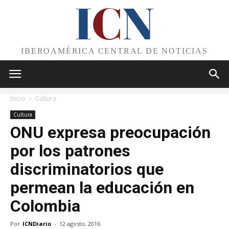
I
C
N
IBEROAMÉRICA CENTRAL DE NOTICIAS
Inicio
Cultura
Cultura
ONU expresa preocupación
por los patrones
discriminatorios que
permean la educación en
Colombia
Por
ICNDiario
-
12 agosto, 2016