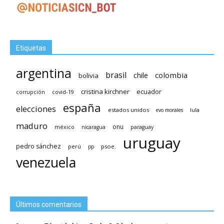
Etiquetas
argentina
brasil
chile
colombia
bolivia
cristina kirchner
ecuador
covid-19
corrupción
españa
elecciones
estados unidos
lula
evo morales
maduro
méxico
onu
nicaragua
paraguay
uruguay
pedro sánchez
psoe.
perú
pp
venezuela
Últimos comentarios