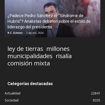
¿Padece Pedro Sánchez el “Síndrome de
C
Hubris”? Analistas debaten sobre el estilo de
c
liderazgo del presidente
R.C. Gómez
-
2 agosto, 2026
M
ley de tierras
millones
municipalidades
risalía
comisión mixta
Categorías destacadas
Actualidad
22841
Sociedad
8335