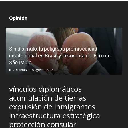
Opinión
D
Sin disimulo: la peligrosa promiscuidad
p
e
institucional en Brasil y la sombra del Foro de
São Paulo
R.C. Gómez
-
5 agosto, 2026
I
vínculos diplomáticos
acumulación de tierras
expulsión de inmigrantes
infraestructura estratégica
protección consular