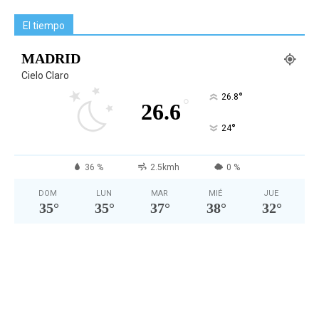
El tiempo
MADRID
Cielo Claro
°
26.8
°
26.6
°
24
36 %
2.5kmh
0 %
DOM
LUN
MAR
MIÉ
JUE
35
°
35
°
37
°
38
°
32
°