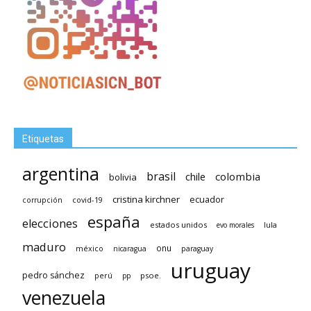
Etiquetas
argentina
brasil
chile
colombia
bolivia
cristina kirchner
ecuador
covid-19
corrupción
españa
elecciones
estados unidos
lula
evo morales
maduro
méxico
onu
nicaragua
paraguay
uruguay
pedro sánchez
psoe.
perú
pp
venezuela