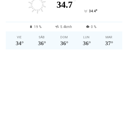
°
34.7
°
34.4
19 %
5.4kmh
0 %
VIE
SÁB
DOM
LUN
MAR
34
°
36
°
36
°
36
°
37
°