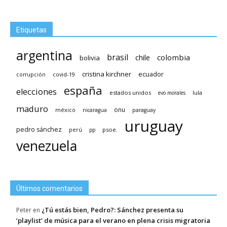
Etiquetas
argentina
brasil
chile
colombia
bolivia
cristina kirchner
ecuador
covid-19
corrupción
españa
elecciones
estados unidos
lula
evo morales
maduro
méxico
onu
nicaragua
paraguay
uruguay
pedro sánchez
psoe.
perú
pp
venezuela
Últimos comentarios
¿Tú estás bien, Pedro?: Sánchez presenta su
Peter
en
‘playlist’ de música para el verano en plena crisis migratoria