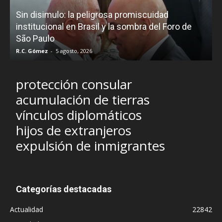
D
Sin disimulo: la peligrosa promiscuidad
p
e
institucional en Brasil y la sombra del Foro de
São Paulo
R.C. Gómez
-
5 agosto, 2026
I
protección consular
acumulación de tierras
vínculos diplomáticos
hijos de extranjeros
expulsión de inmigrantes
Categorías destacadas
Actualidad
22842