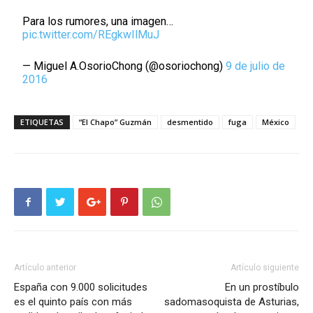
Para los rumores, una imagen…
pic.twitter.com/REgkwIlMuJ
— Miguel A.OsorioChong (@osoriochong)
9 de julio de
2016
ETIQUETAS
“El Chapo” Guzmán
desmentido
fuga
México
Artículo anterior
Artículo siguiente
España con 9.000 solicitudes
En un prostíbulo
es el quinto país con más
sadomasoquista de Asturias,