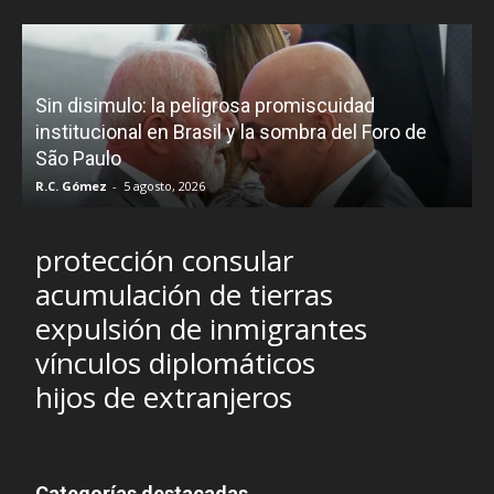
D
Sin disimulo: la peligrosa promiscuidad
p
e
institucional en Brasil y la sombra del Foro de
São Paulo
R.C. Gómez
-
5 agosto, 2026
I
protección consular
acumulación de tierras
expulsión de inmigrantes
vínculos diplomáticos
hijos de extranjeros
Categorías destacadas