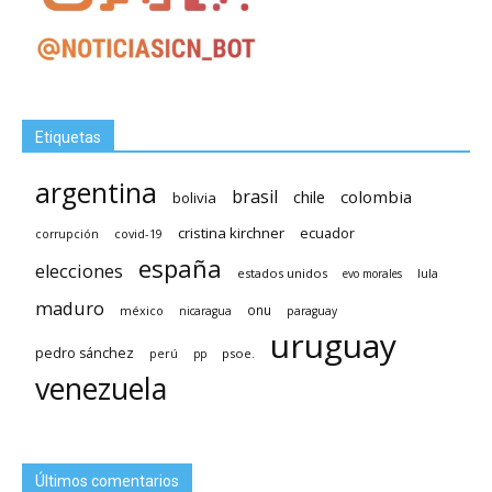
Etiquetas
argentina
brasil
chile
colombia
bolivia
cristina kirchner
ecuador
covid-19
corrupción
españa
elecciones
estados unidos
lula
evo morales
maduro
méxico
onu
nicaragua
paraguay
uruguay
pedro sánchez
psoe.
perú
pp
venezuela
Últimos comentarios