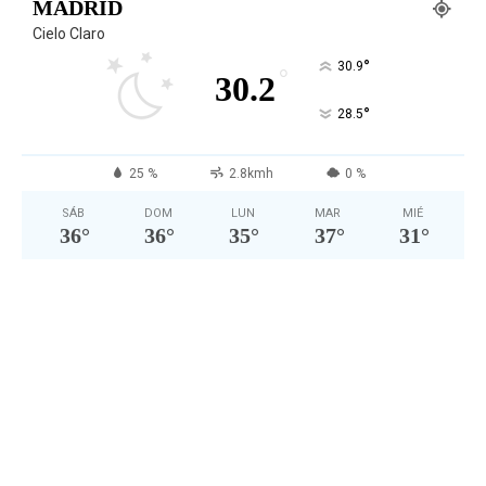
MADRID
Cielo Claro
°
30.9
°
30.2
°
28.5
25 %
2.8kmh
0 %
SÁB
DOM
LUN
MAR
MIÉ
36
°
36
°
35
°
37
°
31
°