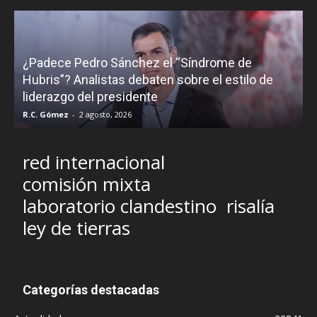
¿Padece Pedro Sánchez el “Síndrome de
C
Hubris”? Analistas debaten sobre el estilo de
c
liderazgo del presidente
R.C. Gómez
-
2 agosto, 2026
M
red internacional
comisión mixta
laboratorio clandestino
risalía
ley de tierras
Categorías destacadas