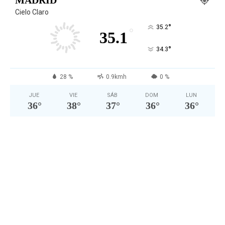
MADRID
Cielo Claro
°
35.2
°
35.1
°
34.3
28 %
0.9kmh
0 %
JUE
VIE
SÁB
DOM
LUN
36
°
38
°
37
°
36
°
36
°