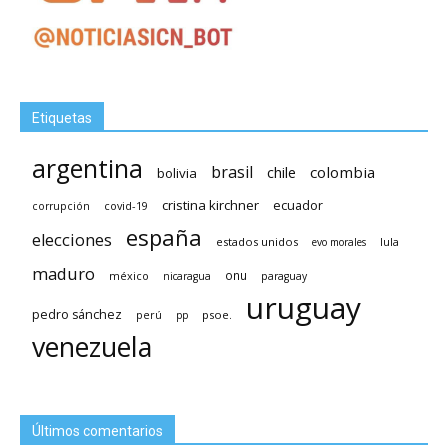
Etiquetas
argentina
brasil
chile
colombia
bolivia
cristina kirchner
ecuador
covid-19
corrupción
españa
elecciones
estados unidos
lula
evo morales
maduro
méxico
onu
nicaragua
paraguay
uruguay
pedro sánchez
psoe.
perú
pp
venezuela
Últimos comentarios