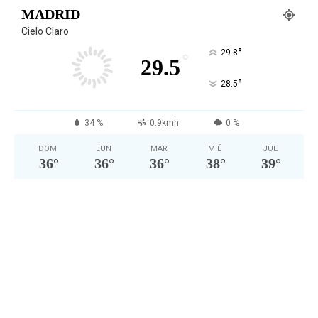
MADRID
Cielo Claro
°
29.8
°
29.5
°
28.5
34 %
0.9kmh
0 %
DOM
LUN
MAR
MIÉ
JUE
36
°
36
°
36
°
38
°
39
°