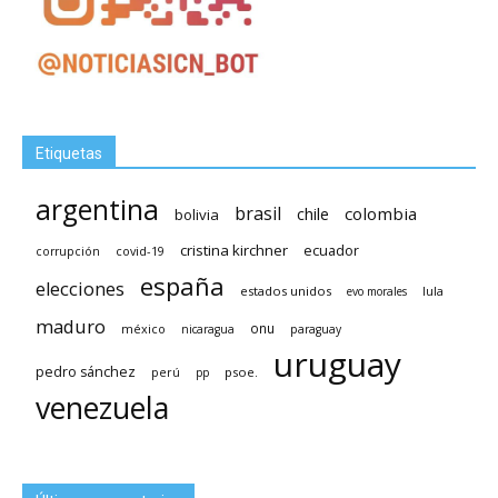
Etiquetas
argentina
brasil
chile
colombia
bolivia
cristina kirchner
ecuador
covid-19
corrupción
españa
elecciones
estados unidos
lula
evo morales
maduro
méxico
onu
nicaragua
paraguay
uruguay
pedro sánchez
psoe.
perú
pp
venezuela