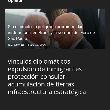
Opinión
D
Sin disimulo: la peligrosa promiscuidad
p
e
institucional en Brasil y la sombra del Foro de
São Paulo
R.C. Gómez
-
5 agosto, 2026
I
vínculos diplomáticos
expulsión de inmigrantes
protección consular
acumulación de tierras
infraestructura estratégica