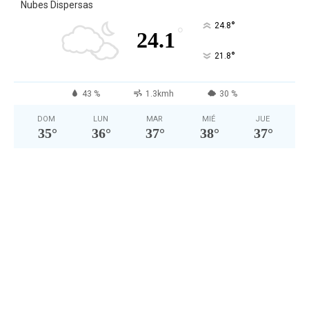
Nubes Dispersas
°
24.8
°
24.1
°
21.8
43 %
1.3kmh
30 %
DOM
LUN
MAR
MIÉ
JUE
35
°
36
°
37
°
38
°
37
°