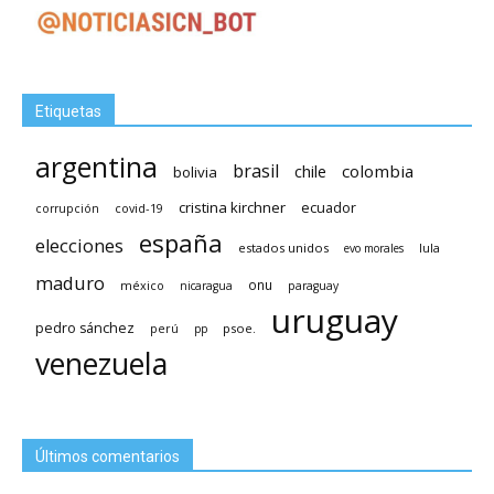
Etiquetas
argentina
brasil
chile
colombia
bolivia
cristina kirchner
ecuador
covid-19
corrupción
españa
elecciones
estados unidos
lula
evo morales
maduro
méxico
onu
nicaragua
paraguay
uruguay
pedro sánchez
psoe.
perú
pp
venezuela
Últimos comentarios