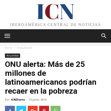
I
C
N
IBEROAMÉRICA CENTRAL DE NOTICIAS
Inicio
Actualidad
Actualidad
ONU alerta: Más de 25
millones de
latinoamericanos podrían
recaer en la pobreza
Por
ICNDiario
-
15 junio, 2016