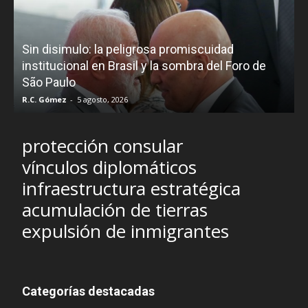
D
Sin disimulo: la peligrosa promiscuidad
p
e
institucional en Brasil y la sombra del Foro de
São Paulo
R.C. Gómez
-
5 agosto, 2026
I
protección consular
vínculos diplomáticos
infraestructura estratégica
acumulación de tierras
expulsión de inmigrantes
Categorías destacadas