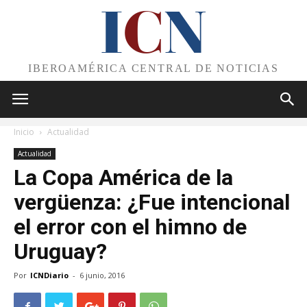
I
C
N
IBEROAMÉRICA CENTRAL DE NOTICIAS
Inicio
Actualidad
Actualidad
La Copa América de la
vergüenza: ¿Fue intencional
el error con el himno de
Uruguay?
Por
ICNDiario
-
6 junio, 2016