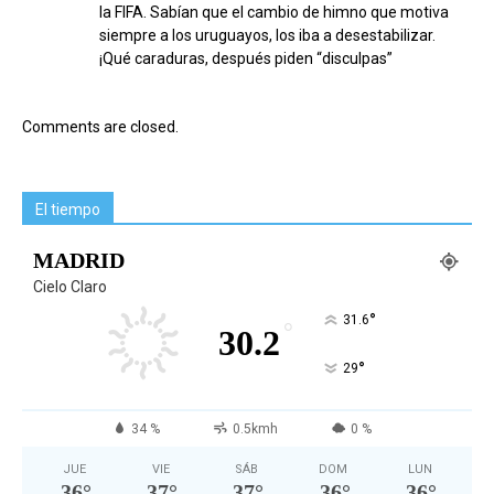
la FIFA. Sabían que el cambio de himno que motiva
siempre a los uruguayos, los iba a desestabilizar.
¡Qué caraduras, después piden “disculpas”
Comments are closed.
El tiempo
MADRID
Cielo Claro
°
31.6
°
30.2
°
29
34 %
0.5kmh
0 %
JUE
VIE
SÁB
DOM
LUN
36
°
37
°
37
°
36
°
36
°