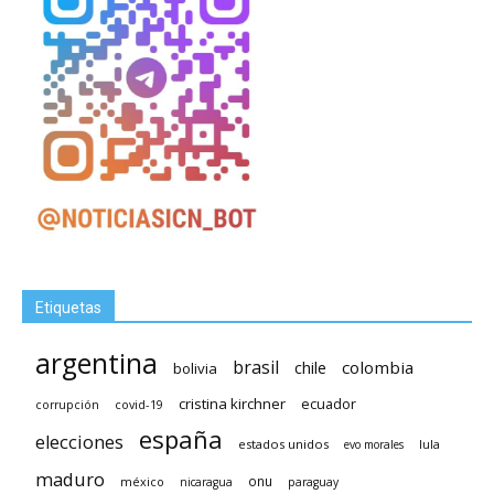
Etiquetas
argentina
brasil
chile
colombia
bolivia
cristina kirchner
ecuador
covid-19
corrupción
españa
elecciones
estados unidos
lula
evo morales
maduro
méxico
onu
nicaragua
paraguay