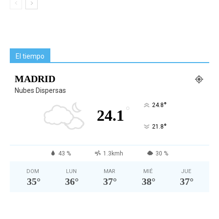
El tiempo
MADRID
Nubes Dispersas
°
24.8
°
24.1
°
21.8
43 %
1.3kmh
30 %
DOM
LUN
MAR
MIÉ
JUE
35
°
36
°
37
°
38
°
37
°