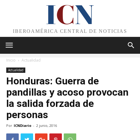
I
C
N
IBEROAMÉRICA CENTRAL DE NOTICIAS
Inicio
Actualidad
Actualidad
Honduras: Guerra de
pandillas y acoso provocan
la salida forzada de
personas
Por
ICNDiario
-
2 junio, 2016