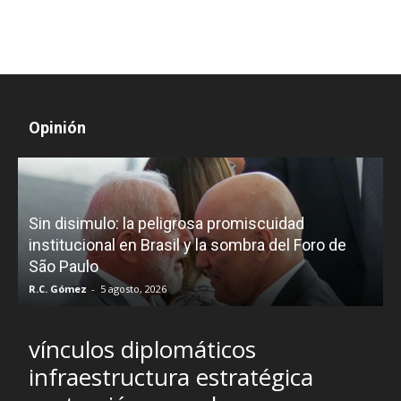
Opinión
D
Sin disimulo: la peligrosa promiscuidad
p
e
institucional en Brasil y la sombra del Foro de
São Paulo
R.C. Gómez
-
5 agosto, 2026
I
vínculos diplomáticos
infraestructura estratégica