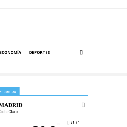
ECONOMÍA
DEPORTES
El tiempo
MADRID
Cielo Claro
°
31.9
°