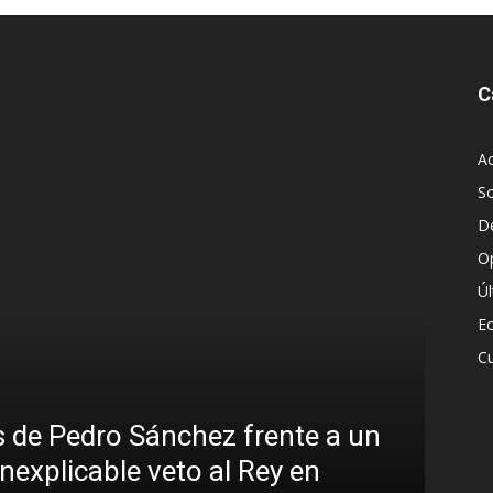
C
Ac
S
D
O
Ú
E
Cu
 de Pedro Sánchez frente a un
inexplicable veto al Rey en