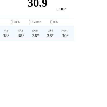
30.9
°
28.5
28 %
2.7kmh
0 %
VIE
SÁB
DOM
LUN
MAR
38
°
38
°
36
°
36
°
30
°