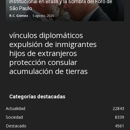
e
institucional en Brasil y la sombra del Foro de
São Paulo
R.C. Gómez
-
5 agosto, 2026
I
vínculos diplomáticos
expulsión de inmigrantes
hijos de extranjeros
protección consular
acumulación de tierras
Categorías destacadas
Actualidad
22843
Sociedad
8339
Destacado
4561