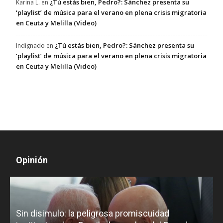
¿Tú estás bien, Pedro?: Sánchez presenta su
Karina L.
en
‘playlist’ de música para el verano en plena crisis migratoria
en Ceuta y Melilla (Video)
¿Tú estás bien, Pedro?: Sánchez presenta su
Indignado
en
‘playlist’ de música para el verano en plena crisis migratoria
en Ceuta y Melilla (Video)
Opinión
D
Sin disimulo: la peligrosa promiscuidad
p