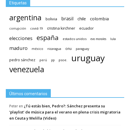
Etiquetas
argentina
brasil
chile
colombia
bolivia
cristina kirchner
ecuador
covid-19
corrupción
españa
elecciones
estados unidos
lula
evo morales
maduro
méxico
onu
nicaragua
paraguay
uruguay
pedro sánchez
psoe.
perú
pp
venezuela
Últimos comentarios
¿Tú estás bien, Pedro?: Sánchez presenta su
Peter
en
‘playlist’ de música para el verano en plena crisis migratoria
en Ceuta y Melilla (Video)