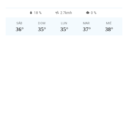
18 %
2.7kmh
0 %
SÁB
DOM
LUN
MAR
MIÉ
36
°
35
°
35
°
37
°
38
°