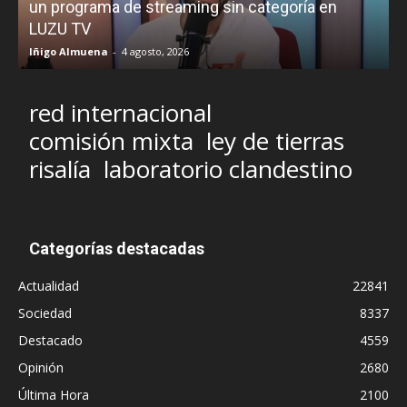
un programa de streaming sin categoría en
H
LUZU TV
l
Iñigo Almuena
-
4 agosto, 2026
R
red internacional
comisión mixta
ley de tierras
risalía
laboratorio clandestino
Categorías destacadas
Actualidad
22841
Sociedad
8337
Destacado
4559
Opinión
2680
Última Hora
2100