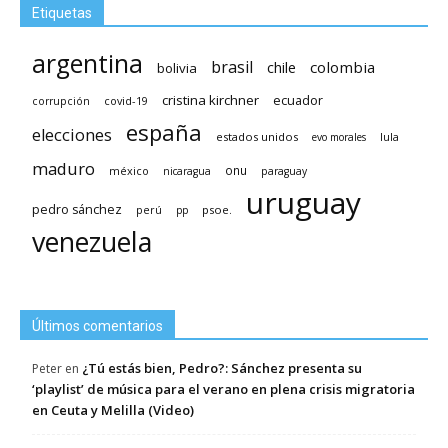
Etiquetas
argentina
brasil
chile
colombia
bolivia
cristina kirchner
ecuador
covid-19
corrupción
españa
elecciones
estados unidos
lula
evo morales
maduro
méxico
onu
nicaragua
paraguay
uruguay
pedro sánchez
psoe.
perú
pp
venezuela
Últimos comentarios
¿Tú estás bien, Pedro?: Sánchez presenta su
Peter
en
‘playlist’ de música para el verano en plena crisis migratoria
en Ceuta y Melilla (Video)