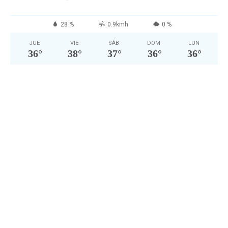
28 %
0.9kmh
0 %
JUE
VIE
SÁB
DOM
LUN
36
°
38
°
37
°
36
°
36
°